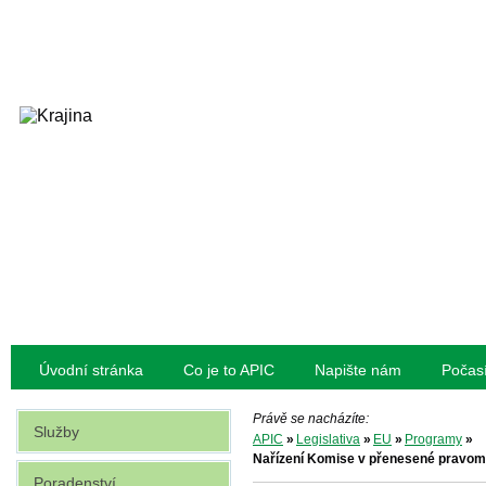
Úvodní stránka
Co je to APIC
Napište nám
Počas
Právě se nacházíte:
Služby
APIC
»
Legislativa
»
EU
»
Programy
»
Nařízení Komise v přenesené pravomoc
Poradenství