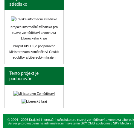
středisko
Krajské informační středisko pro
rozvoj zemědělství a venkova
Libereckého kraje
Projekt KIS LK je podporován
Ministerstvem zemědělství České
republiky a Libereckým krajem
Tento projekt je
podporován
© 2004 - 2026 Krajské informační středisko pro rozvoj zemědělství a venkova Liberec
Server je provozován na administračním systému
SKY:CMS
společnosti
SKY Media s.r.