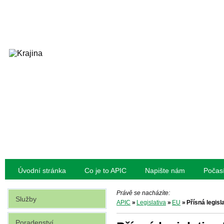
Úvodní stránka
Co je to APIC
Napište nám
Počas
Právě se nacházíte:
Služby
APIC
»
Legislativa
»
EU
»
Přísná legisl
Poradenství