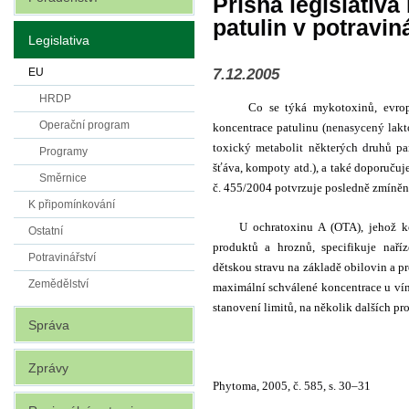
Přísná legislativa
patulin v potravin
Legislativa
7.12.2005
EU
HRDP
Co se týká mykotoxinů, evrop
Operační program
koncentrace patulinu (
nenasycený lakto
toxický metabolit některých druhů pa
Programy
šťáva, kompoty atd.), a také doporučuj
Směrnice
č. 455/2004 potvrzuje posledně zmíněn
K připomínkování
U ochratoxinu A (OTA), jehož k
Ostatní
produktů a hroznů, specifikuje naří
Potravinářství
dětskou stravu na základě obilovin a p
Zemědělství
maximální schválené koncentrace u vín
stanovení limitů, na několik dalších pr
Správa
Zprávy
Phytoma, 2005, č. 585, s. 30–31