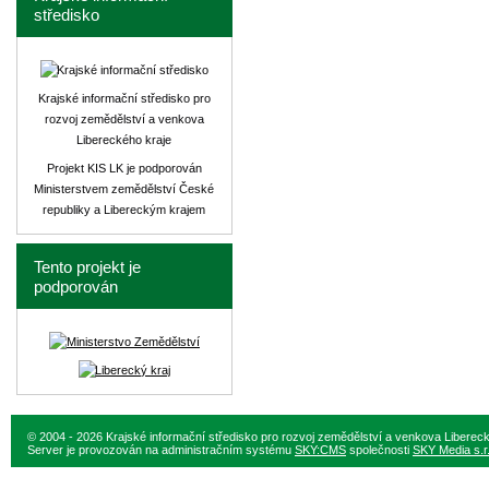
středisko
Krajské informační středisko pro
rozvoj zemědělství a venkova
Libereckého kraje
Projekt KIS LK je podporován
Ministerstvem zemědělství České
republiky a Libereckým krajem
Tento projekt je
podporován
© 2004 - 2026 Krajské informační středisko pro rozvoj zemědělství a venkova Liberec
Server je provozován na administračním systému
SKY:CMS
společnosti
SKY Media s.r.