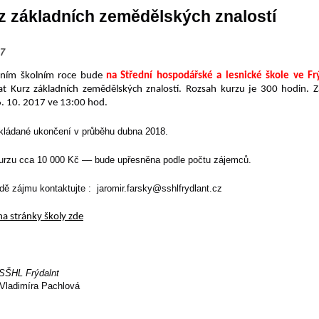
z základních zemědělských znalostí
17
šním školním roce bude
na Střední hospodářské a lesnické škole ve Fr
at Kurz základních zemědělských znalostí. Rozsah kurzu je 300 hodin. Z
6. 10. 2017 ve 13:00 hod.
kládané ukončení v průběhu dubna 2018.
urzu cca 10 000 Kč –– bude upřesněna podle počtu zájemců.
dě zájmu kontaktujte : jaromir.farsky@sshlfrydlant.cz
na stránky školy zde
SŠHL Frýdalnt
Vladimíra Pachlová