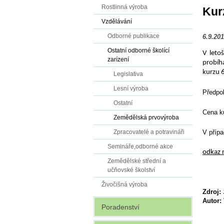
Rostlinná výroba
Kur
Vzdělávání
Odborné publikace
6.9.20
Ostatní odborné školící
V leto
zarízení
probíh
kurzu 
Legislativa
Lesní výroba
Předpo
Ostatní
Cena k
Zemědělská prvovýroba
V přípa
Zpracovatelé a potravináři
Semináře,odborné akce
odkaz 
Zemědělské střední a
učňovské školství
Živočišná výroba
Zdroj:
Autor:
Poradenství