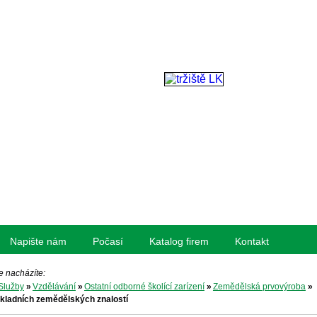
Napište nám
Počasí
Katalog firem
Kontakt
e nacházíte:
Služby
»
Vzdělávání
»
Ostatní odborné školící zarízení
»
Zemědělská prvovýroba
»
kladních zemědělských znalostí