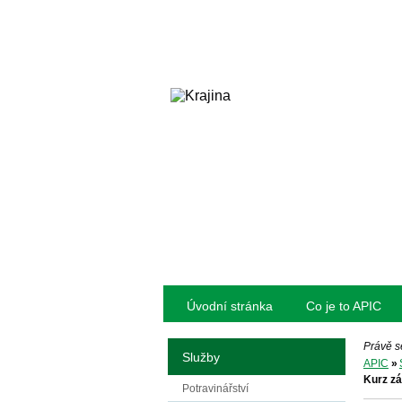
Úvodní stránka
Co je to APIC
Právě s
Služby
APIC
»
Kurz zá
Potravinářství