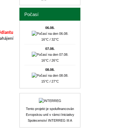
Počasí
06.08.
ýdlantu
ahájení
16°C / 32°C
07.08.
16°C / 26°C
08.08.
15°C / 27°C
Tento projekt je spolufinancován
Evropskou unií v rámci Iniciativy
Spolecenství INTERREG III A