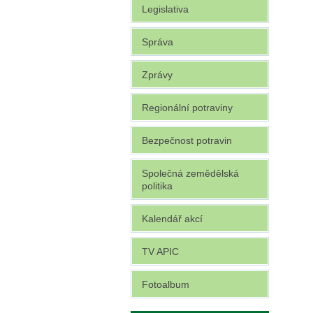
Legislativa
Správa
Zprávy
Regionální potraviny
Bezpečnost potravin
Společná zemědělská
politika
Kalendář akcí
TV APIC
Fotoalbum