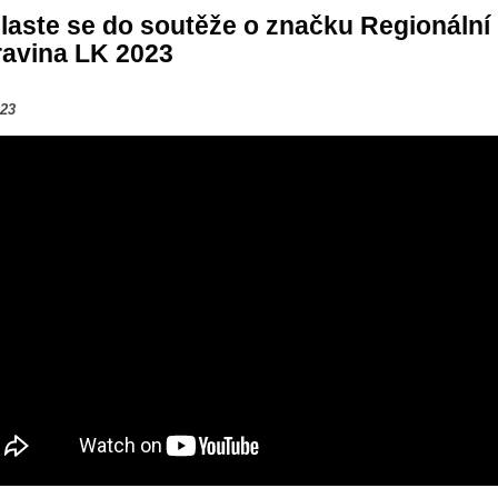
hlaste se do soutěže o značku Regionální
ravina LK 2023
023