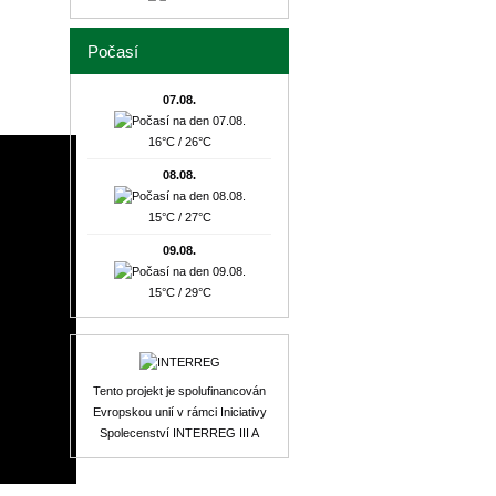
Počasí
07.08.
16°C / 26°C
08.08.
15°C / 27°C
09.08.
15°C / 29°C
Tento projekt je spolufinancován
Evropskou unií v rámci Iniciativy
Spolecenství INTERREG III A