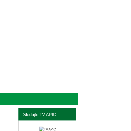
Sledujte TV APIC