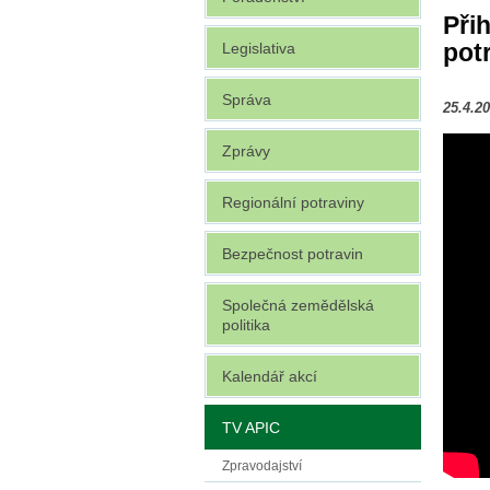
Při
pot
Legislativa
Správa
25.4.2
Zprávy
Regionální potraviny
Bezpečnost potravin
Společná zemědělská
politika
Kalendář akcí
TV APIC
Zpravodajství