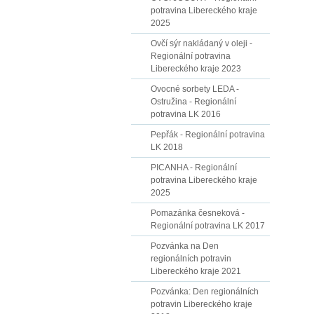
potravina Libereckého kraje
2025
Ovčí sýr nakládaný v oleji -
Regionální potravina
Libereckého kraje 2023
Ovocné sorbety LEDA -
Ostružina - Regionální
potravina LK 2016
Pepřák - Regionální potravina
LK 2018
PICANHA - Regionální
potravina Libereckého kraje
2025
Pomazánka česneková -
Regionální potravina LK 2017
Pozvánka na Den
regionálních potravin
Libereckého kraje 2021
Pozvánka: Den regionálních
potravin Libereckého kraje