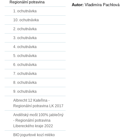
Regionální potravina
Autor:
Vladimíra Pachlová
1. ochutnávka
10. ochutnávka
2. ochutnávka
3. ochutnávka
4. ochutnávka
5. ochutnávka
6. ochutnávka
7. ochutnávka
8. ochutnávka
9. ochutnávka
Albrecht 12 Kateřina -
Regionální potravina LK 2017
Andělský mošt 100% jablečný
- Regionální potravina
Libereckého kraje 2022
BIO jogurtové kozí mléko