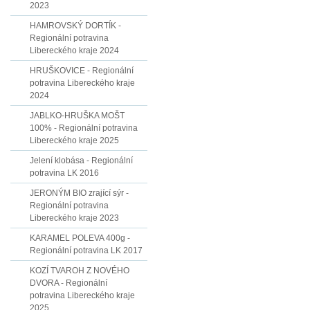
2023
HAMROVSKÝ DORTÍK -
Regionální potravina
Libereckého kraje 2024
HRUŠKOVICE - Regionální
potravina Libereckého kraje
2024
JABLKO-HRUŠKA MOŠT
100% - Regionální potravina
Libereckého kraje 2025
Jelení klobása - Regionální
potravina LK 2016
JERONÝM BIO zrající sýr -
Regionální potravina
Libereckého kraje 2023
KARAMEL POLEVA 400g -
Regionální potravina LK 2017
KOZÍ TVAROH Z NOVÉHO
DVORA - Regionální
potravina Libereckého kraje
2025