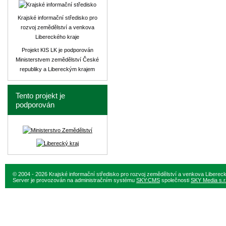
Krajské informační středisko pro
rozvoj zemědělství a venkova
Libereckého kraje
Projekt KIS LK je podporován
Ministerstvem zemědělství České
republiky a Libereckým krajem
Tento projekt je
podporován
© 2004 - 2026 Krajské informační středisko pro rozvoj zemědělství a venkova Liberec
Server je provozován na administračním systému
SKY:CMS
společnosti
SKY Media s.r.