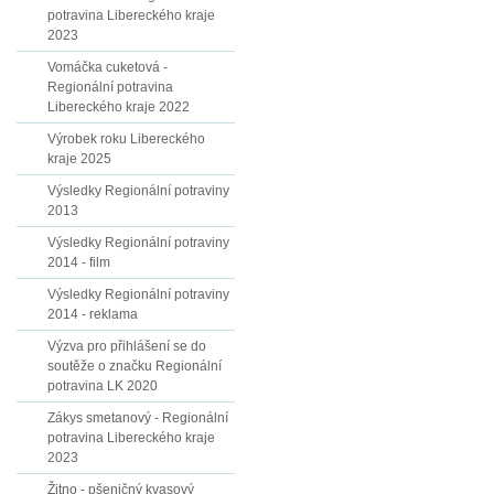
potravina Libereckého kraje
2023
Vomáčka cuketová -
Regionální potravina
Libereckého kraje 2022
Výrobek roku Libereckého
kraje 2025
Výsledky Regionální potraviny
2013
Výsledky Regionální potraviny
2014 - film
Výsledky Regionální potraviny
2014 - reklama
Výzva pro přihlášení se do
soutěže o značku Regionální
potravina LK 2020
Zákys smetanový - Regionální
potravina Libereckého kraje
2023
Žitno - pšeničný kvasový