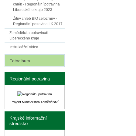
chléb - Regionální potravina
Libereckého kraje 2023
Žitný chléb BIO celozrnný -
Regionální potravina LK 2017
Zemědělci a potravináři
Libereckého kraje
Instruktážní videa
Fotoalbum
Regionální potravina
Projekt Ministerstva zemědělství
Krajské informační
středisko