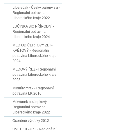
Liberečák - Český pařený sýr -
Regionální potravina
Libereckého kraje 2022
LUČINKA BIO PŘÍRODNÍ -
Regionální potravina
Libereckého kraje 2024
MED OD ČERTOVY ZDI -
KVĚTOVÝ - Regionální
potravina Libereckého kraje
2024
MEDOVÝ ŘEZ - Regionální
potravina Libereckého kraje
2025
Mikulův mrak - Regionální
potravina LK 2016
Mrkvánek bezlepkový -
Regionální potravina
Libereckého kraje 2022
Oceněné výrobky 2012
OVČÍ JOGURT - Regionální