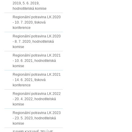
2019, 5. 6. 2019,
hodnotitelská komise
Regionální potravina LK 2020
- 10. 7. 2020, tisková
konference
Regionální potravina LK 2020
- 8. 7. 2020, hodnotitelská
komise
Regionální potravina LK 2021
- 10. 6. 2021, hodnotitelská
komise
Regionální potravina LK 2021
- 14. 6. 2021, tisková
konference
Regionální potravina LK 2022
- 20. 4. 2022, hodnotitelská
komise
Regionální potravina LK 2023
- 23. 5. 2023, hodnotitelská
komise