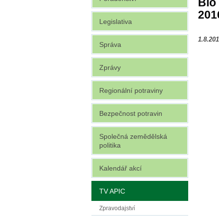
Bio
201
Legislativa
1.8.20
Správa
Zprávy
Regionální potraviny
Bezpečnost potravin
Společná zemědělská
politika
Kalendář akcí
TV APIC
Zpravodajství