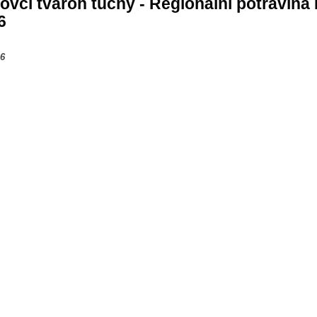
 ovčí tvaroh tučný - Regionální potravina
6
16