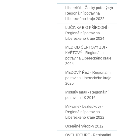
Liberečák - Český pařený sýr -
Regionální potravina
Libereckého kraje 2022
LUČINKA BIO PŘÍRODNÍ -
Regionální potravina
Libereckého kraje 2024
MED OD ČERTOVY ZDI -
KVĚTOVÝ - Regionální
potravina Libereckého kraje
2024
MEDOVÝ ŘEZ - Regionální
potravina Libereckého kraje
2025
Mikulův mrak - Regionální
potravina LK 2016
Mrkvánek bezlepkový -
Regionální potravina
Libereckého kraje 2022
Oceněné výrobky 2012
OVČÍ JOGURT - Regionální