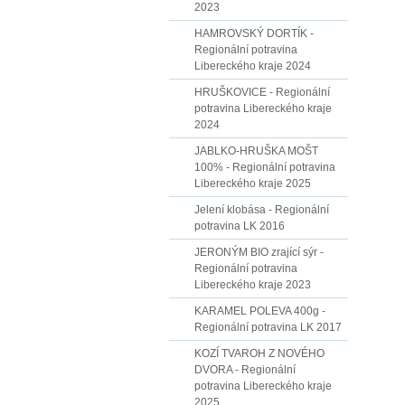
2023
HAMROVSKÝ DORTÍK -
Regionální potravina
Libereckého kraje 2024
HRUŠKOVICE - Regionální
potravina Libereckého kraje
2024
JABLKO-HRUŠKA MOŠT
100% - Regionální potravina
Libereckého kraje 2025
Jelení klobása - Regionální
potravina LK 2016
JERONÝM BIO zrající sýr -
Regionální potravina
Libereckého kraje 2023
KARAMEL POLEVA 400g -
Regionální potravina LK 2017
KOZÍ TVAROH Z NOVÉHO
DVORA - Regionální
potravina Libereckého kraje
2025