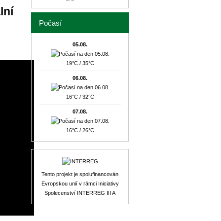
lní
Počasí
05.08.
19°C / 35°C
06.08.
16°C / 32°C
07.08.
16°C / 26°C
Tento projekt je spolufinancován
Evropskou unií v rámci Iniciativy
Spolecenství INTERREG III A