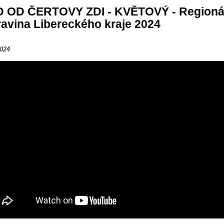
 OD ČERTOVY ZDI - KVĚTOVÝ - Regioná
ravina Libereckého kraje 2024
2024