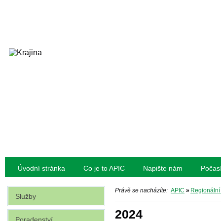
Úvodní stránka
Co je to APIC
Napište nám
Počas
Právě se nacházíte:
APIC
»
Regionální
Služby
2024
Poradenství