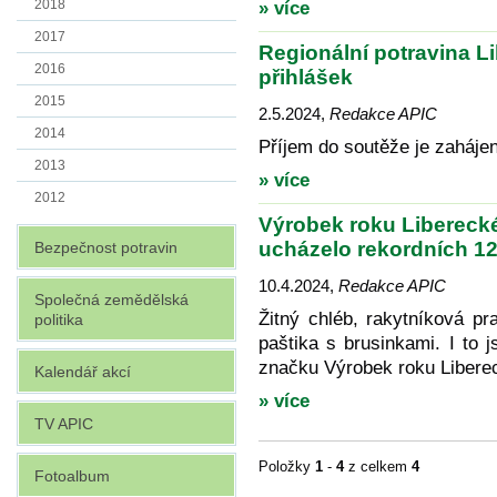
2018
» více
2017
Regionální potravina L
2016
přihlášek
2015
2.5.2024
,
Redakce APIC
2014
Příjem do soutěže je zahájen
2013
» více
2012
Výrobek roku Liberecké
ucházelo rekordních 12
Bezpečnost potravin
10.4.2024
,
Redakce APIC
Společná zemědělská
Žitný chléb, rakytníková pr
politika
paštika s brusinkami. I to j
značku Výrobek roku Liberec
Kalendář akcí
» více
TV APIC
Položky
1
-
4
z celkem
4
Fotoalbum