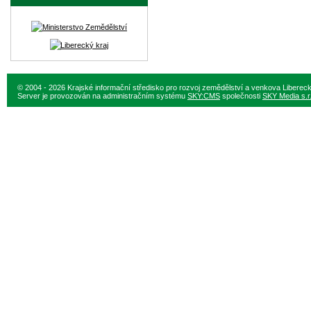
© 2004 - 2026 Krajské informační středisko pro rozvoj zemědělství a venkova Liberec
Server je provozován na administračním systému
SKY:CMS
společnosti
SKY Media s.r.