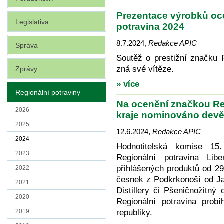
Prezentace výrobků oc
Legislativa
potravina 2024
8.7.2024
,
Redakce APIC
Správa
Soutěž o prestižní značku 
zná své vítěze.
Zprávy
» více
Regionální potraviny
Na ocenění značkou Re
2026
kraje nominováno devě
2025
12.6.2024
,
Redakce APIC
2024
Hodnotitelská komise 15
2023
Regionální potravina Li
přihlášených produktů od 2
2022
česnek z Podkrkonoší od J
2021
Distillery či Pšeničnožitn
2020
Regionální potravina pro
republiky.
2019