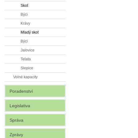
Skot
Býci
Krávy
Mladý skot
Býci
Jalovice
Telata
Slepice
Volné kapacity
Poradenství
Legislativa
Správa
Zprávy