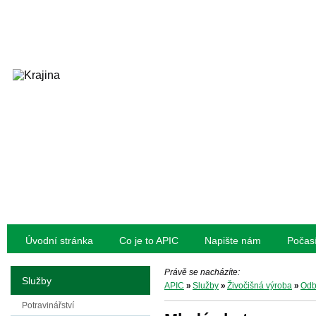
Úvodní stránka
Co je to APIC
Napište nám
Počas
Právě se nacházíte:
Služby
APIC
»
Služby
»
Živočišná výroba
»
Odb
Potravinářství