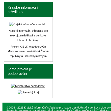
Krajské informační
středisko
Krajské informační středisko pro
rozvoj zemědělství a venkova
Libereckého kraje
Projekt KIS LK je podporován
Ministerstvem zemědělství České
republiky a Libereckým krajem
Tento projekt je
podporován
© 2004 - 2026 Krajské informační středisko pro rozvoj zemědělství a venkova Liberec
Server je provozován na administračním systému
SKY:CMS
společnosti
SKY Media s.r.