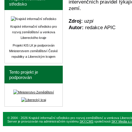
intervenčních pravidel týkaj
středisko
zemí.
Zdroj:
uzpi
Krajské informační středisko pro
Autor:
redakce APIC
rozvoj zemědělství a venkova
Libereckého kraje
Projekt KIS LK je podporován
Ministerstvem zemědělství České
republiky a Libereckým krajem
Tento projekt je
podporován
© 2004 - 2026 Krajské informační středisko pro rozvoj zemědělství a venkova Liberec
Server je provozován na administračním systému
SKY:CMS
společnosti
SKY Media s.r.