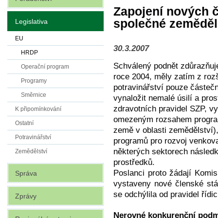
Zapojení nových 
společné zeměděls
Legislativa
EU
30.3.2007
HRDP
Schválený podnět zdůrazňuje
Operační program
roce 2004, měly zatím z rozš
Programy
potravinářství pouze částeč
Směrnice
vynaložit nemalé úsilí a pro
zdravotních pravidel SZP, v
K připomínkování
omezeným rozsahem progra
Ostatní
země v oblasti zemědělství)
Potravinářství
programů pro rozvoj venkov
některých sektorech následk
Zemědělství
prostředků.
Poslanci proto žádají Komis
Správa
vystaveny nové členské stá
se odchýlila od pravidel řídi
Zprávy
Nerovné konkurenční pod