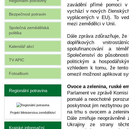
Regionální potraviny
zavádění přímé pomoci v 
vychází v nových členských
Bezpečnost potravin
vyplácených v EU). To ve
mezi zemědělci v Unii.
Společná zemědělská
politika
Dále zpráva zdůrazňuje, že
doplňkových vnitrostá
Kalendář akcí
spolufinancování a témě
Společenství do působnost
TV APIC
politickým a hospodářský
vzhledem k tomu, že tento 
Fotoalbum
omezil možnost aplikovat sy
Ovoce a zelenina, ruské e
Regionální potravina
Parlament ve zprávě Komisi
pomalé a neochotné porozu
poskytnout jim nezbytnou p
na trhu s ovocem a zelenino
Projekt Ministerstva zemědělství
Dále zmiňuje neoprávněné 
Ukrajiny ze strany těc
Krajské informační