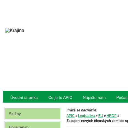
Úvodní stránka
Co je to APIC
Napište nám
Počas
Právě se nacházíte:
Služby
APIC
»
Legislativa
»
EU
»
HRDP
»
Zapojení nových členských zemí do s
Poradenství