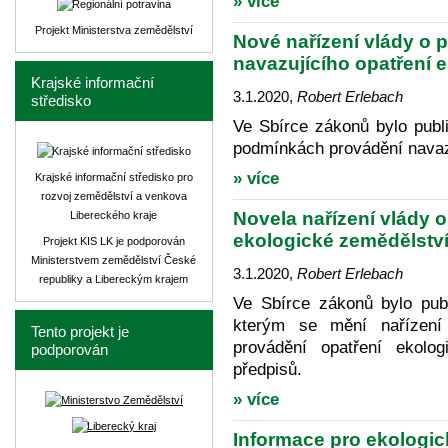
» více
Projekt Ministerstva zemědělství
Nové nařízení vlády o
navazujícího opatření 
Krajské informační
3.1.2020
,
Robert Erlebach
středisko
Ve Sbírce zákonů bylo publ
podmínkách provádění navazu
» více
Krajské informační středisko pro
rozvoj zemědělství a venkova
Novela nařízení vlády 
Libereckého kraje
ekologické zemědělstv
Projekt KIS LK je podporován
Ministerstvem zemědělství České
3.1.2020
,
Robert Erlebach
republiky a Libereckým krajem
Ve Sbírce zákonů bylo publ
kterým se mění nařízení
Tento projekt je
provádění opatření ekolo
podporován
předpisů.
» více
Informace pro ekologi