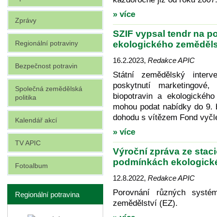
» více
Zprávy
SZIF vypsal tendr na p
Regionální potraviny
ekologického zemědělst
16.2.2023
,
Redakce APIC
Bezpečnost potravin
Státní zemědělský interv
poskytnutí marketingov
Společná zemědělská
biopotravin a ekologickéh
politika
mohou podat nabídky do 9. 
dohodu s vítězem Fond vyčle
Kalendář akcí
» více
TV APIC
Výroční zpráva ze stac
podmínkách ekologick
Fotoalbum
12.8.2022
,
Redakce APIC
Porovnání různých systé
Regionální potravina
zemědělství (EZ).