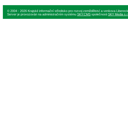
© 2004 - 2026 Krajské informační středisko pro rozvoj zemědělství a venkova Liberec
Server je provozován na administračním systému
SKY:CMS
společnosti
SKY Media s.r.