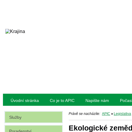
Úvodní stránka
Co je to APIC
Napište nám
Počas
Právě se nacházíte:
APIC
»
Legislativa
Služby
Ekologické zeměd
Poradenství