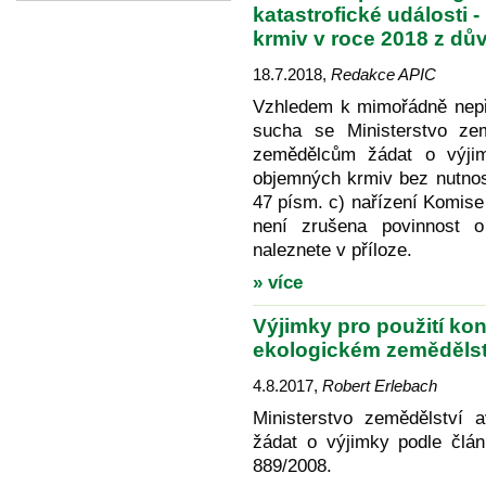
katastrofické události
krmiv v roce 2018 z d
18.7.2018
,
Redakce APIC
Vzhledem k mimořádně nepří
sucha se Ministerstvo ze
zemědělcům žádat o výji
objemných krmiv bez nutnos
47 písm. c) nařízení Komise
není zrušena povinnost o
naleznete v příloze.
» více
Výjimky pro použití k
ekologickém zemědělst
4.8.2017
,
Robert Erlebach
Ministerstvo zemědělství 
žádat o výjimky podle člá
889/2008.