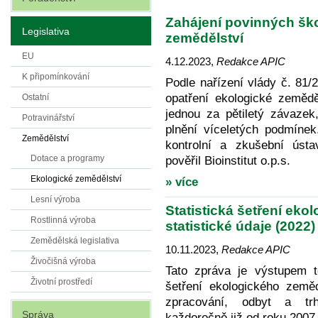
Zahájení povinných ško
Legislativa
zemědělství
EU
4.12.2023
,
Redakce APIC
K připomínkování
Podle nařízení vlády č. 81
opatření ekologické zemědě
Ostatní
jednou za pětiletý závazek
Potravinářství
plnění víceletých podmínek
Zemědělství
kontrolní a zkušební úst
Dotace a programy
pověřil Bioinstitut o.p.s.
Ekologické zemědělství
» více
Lesní výroba
Statistická šetření eko
Rostlinná výroba
statistické údaje (2022)
Zemědělská legislativa
10.11.2023
,
Redakce APIC
Živočišná výroba
Tato zpráva je výstupem t
Životní prostředí
šetření ekologického zeměd
zpracování, odbyt a trh
Správa
každoročně již od roku 2007