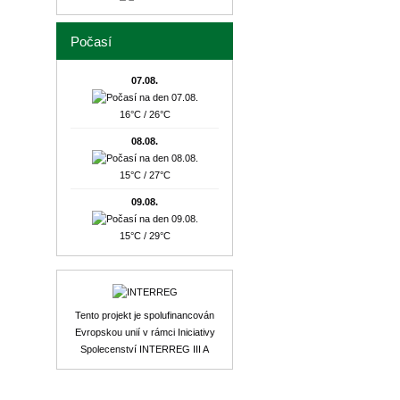
Počasí
07.08.
16°C / 26°C
08.08.
15°C / 27°C
09.08.
15°C / 29°C
Tento projekt je spolufinancován
Evropskou unií v rámci Iniciativy
Spolecenství INTERREG III A