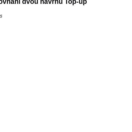
ovnání dvou návrhů Top-up
05