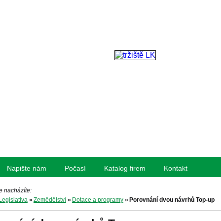
Napište nám
Počasí
Katalog firem
Kontakt
e nacházíte:
Legislativa
»
Zemědělství
»
Dotace a programy
»
Porovnání dvou návrhů Top-up