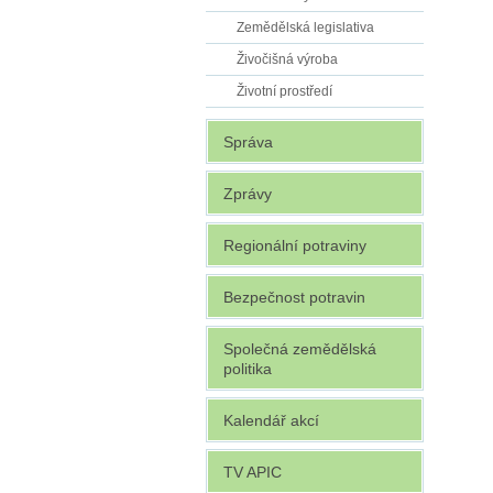
Zemědělská legislativa
Živočišná výroba
Životní prostředí
Správa
Zprávy
Regionální potraviny
Bezpečnost potravin
Společná zemědělská
politika
Kalendář akcí
TV APIC