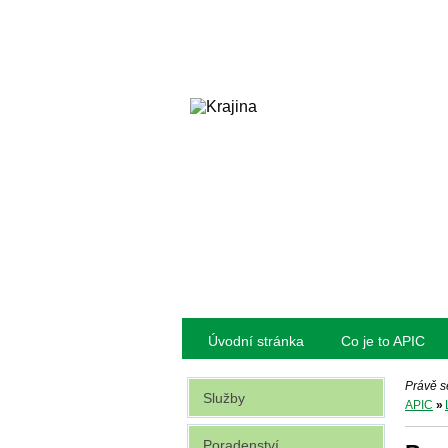
Úvodní stránka
Co je to APIC
Právě s
Služby
APIC
»
Poradenství