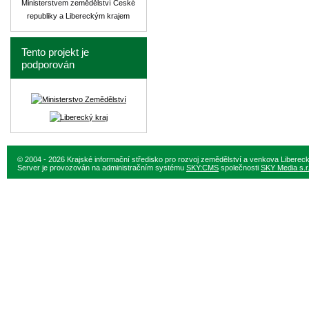
Ministerstvem zemědělství České
republiky a Libereckým krajem
Tento projekt je
podporován
© 2004 - 2026 Krajské informační středisko pro rozvoj zemědělství a venkova Liberec
Server je provozován na administračním systému
SKY:CMS
společnosti
SKY Media s.r.