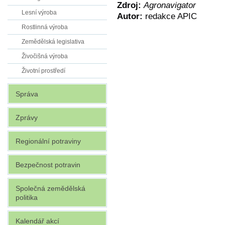
Zdroj:
Agronavigator
Lesní výroba
Autor:
redakce APIC
Rostlinná výroba
Zemědělská legislativa
Živočišná výroba
Životní prostředí
Správa
Zprávy
Regionální potraviny
Bezpečnost potravin
Společná zemědělská
politika
Kalendář akcí