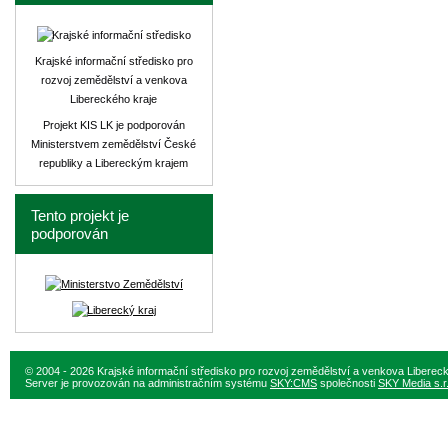
Krajské informační středisko pro
rozvoj zemědělství a venkova
Libereckého kraje
Projekt KIS LK je podporován
Ministerstvem zemědělství České
republiky a Libereckým krajem
Tento projekt je
podporován
© 2004 - 2026 Krajské informační středisko pro rozvoj zemědělství a venkova Liberec
Server je provozován na administračním systému
SKY:CMS
společnosti
SKY Media s.r.