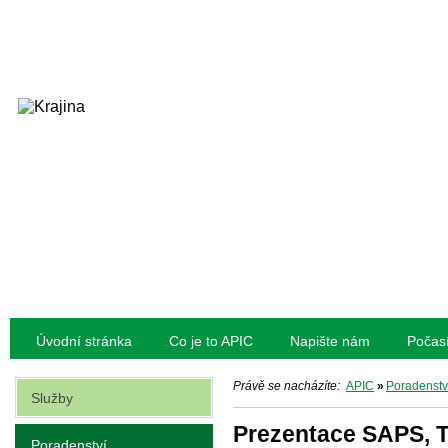
Úvodní stránka
Co je to APIC
Napište nám
Počas
Právě se nacházíte:
APIC
»
Poradenstv
Služby
Prezentace SAPS, 
Poradenství