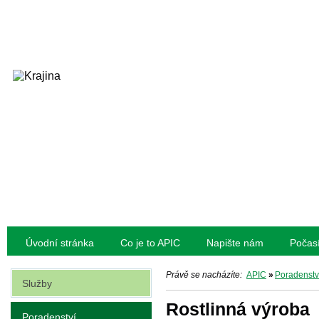
Úvodní stránka
Co je to APIC
Napište nám
Počas
Právě se nacházíte:
APIC
»
Poradenstv
Služby
Rostlinná výroba
Poradenství