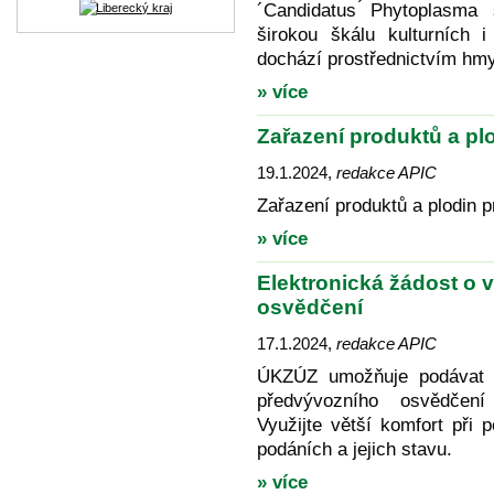
´Candidatus ́Phytoplasma s
širokou škálu kulturních i
dochází prostřednictvím hm
» více
Zařazení produktů a pl
19.1.2024
,
redakce APIC
Zařazení produktů a plodin 
» více
Elektronická žádost o 
osvědčení
17.1.2024
,
redakce APIC
ÚKZÚZ umožňuje podávat ž
předvývozního osvědčení
Využijte větší komfort při
podáních a jejich stavu.
» více