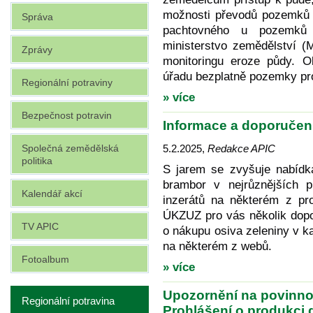
možnosti převodů pozemků n
Správa
pachtovného u pozemků
ministerstvo zemědělství 
Zprávy
monitoringu eroze půdy. 
úřadu bezplatně pozemky pro
Regionální potraviny
» více
Bezpečnost potravin
Informace a doporučen
Společná zemědělská
5.2.2025
,
Redakce APIC
politika
S jarem se zvyšuje nabídk
brambor v nejrůznějších p
Kalendář akcí
inzerátů na některém z pro
ÚKZUZ pro vás několik dopo
TV APIC
o nákupu osiva zeleniny v k
na některém z webů.
Fotoalbum
» více
Upozornění na povinnos
Regionální potravina
Prohlášení o produkci 