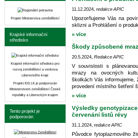
11.12.2024
,
redakce APIC
Upozorňujeme Vás na povin
Projekt Ministerstva zemědělství
sklizni a Prohlášení o produ
» více
Krajské informační
středisko
Škody způsobené mrazy
20.5.2024
,
Redakce APIC
Krajské informační středisko pro
V souvislosti s plánovan
rozvoj zemědělství a venkova
mrazy na ovocných kultu
Libereckého kraje
školkách Vás informujeme, 
Projekt KIS LK je podporován
provedení místního šetření 
Ministerstvem zemědělství České
» více
republiky a Libereckým krajem
Výsledky genotypizace 
Tento projekt je
červenání listů révy
podporován
31.1.2024
,
redakce APIC
Původce fytoplazmového žlo