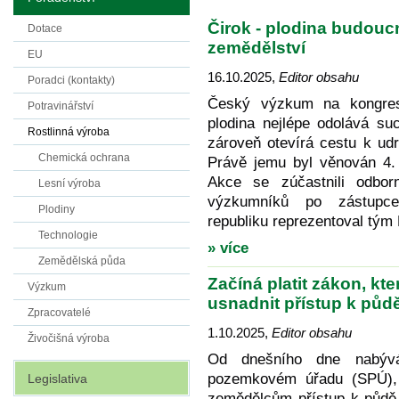
Čirok - plodina budouc
Dotace
zemědělství
EU
16.10.2025
,
Editor obsahu
Poradci (kontakty)
Český výzkum na kongres
Potravinářství
plodina nejlépe odolává su
Rostlinná výroba
zároveň otevírá cestu k ud
Chemická ochrana
Právě jemu byl věnován 4.
Akce se zúčastnili odbor
Lesní výroba
výzkumníků po zástupce
Plodiny
republiku reprezentoval tý
Technologie
» více
Zemědělská půda
Začíná platit zákon, 
Výzkum
usnadnit přístup k půd
Zpracovatelé
1.10.2025
,
Editor obsahu
Živočišná výroba
Od dnešního dne nabývá
pozemkovém úřadu (SPÚ), 
Legislativa
zemědělcům přístup k půdě, 