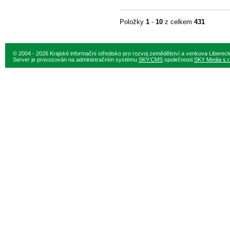
Položky
1
-
10
z celkem
431
© 2004 - 2026 Krajské informační středisko pro rozvoj zemědělství a venkova Liberec
Server je provozován na administračním systému
SKY:CMS
společnosti
SKY Media s.r.