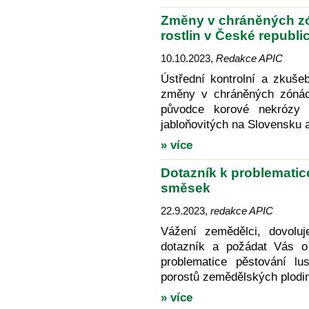
Změny v chráněných zó
rostlin v České republ
10.10.2023
,
Redakce APIC
Ústřední kontrolní a zkuš
změny v chráněných zónác
původce korové nekrózy k
jabloňovitých na Slovensku 
» více
Dotazník k problematic
směsek
22.9.2023
,
redakce APIC
Vážení zemědělci, dovoluj
dotazník a požádat Vás o
problematice pěstování lu
porostů zemědělských plodin
» více