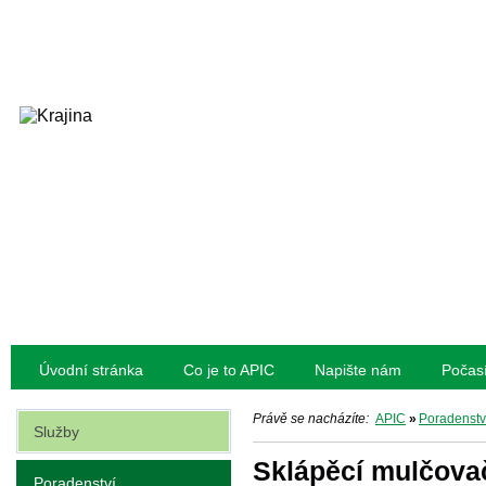
Úvodní stránka
Co je to APIC
Napište nám
Počas
Právě se nacházíte:
APIC
»
Poradenstv
Služby
Sklápěcí mulčova
Poradenství