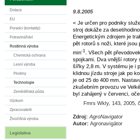
Dotace
9.8.2005
EU
< Je určen pro podniky služe
Poradci (kontakty)
stroj dokáže za desetihodin
Energetickým zdrojem je tra
Potravinářství
pět rotorů s noži, které jso
Rostlinná výroba
-1
min
. Všech pět převodovek n
Chemická ochrana
spojkami. Dva vnější rotory 
Lesní výroba
šířky 2,8 m. V systému je i 
klidnou jízdu stroje jak po k
Plodiny
je od 25 do 400 mm. Nastavu
Technologie
zkušebním provozu ve Velké B
Zemědělská půda
byl zahájený v červenci, oč
Výzkum
Fmrs Wkly, 143, 2005, č
Zpracovatelé
Zdroj:
AgroNavigator
Živočišná výroba
Autor:
Agronavigátor
Legislativa