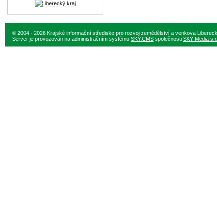
© 2004 - 2026 Krajské informační středisko pro rozvoj zemědělství a venkova Liberec
Server je provozován na administračním systému
SKY:CMS
společnosti
SKY Media s.r.