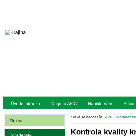
Úvodní stránka
Co je to APIC
Napište nám
Počas
Právě se nacházíte:
APIC
»
Poradenstv
Služby
Kontrola kvality k
Poradenství