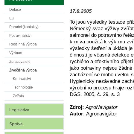
Dotace
17.8.2005
EU
To jsou výsledky testace při
Poradci (kontakty)
Německý svaz výživy zvířa
salmonel do potravního řetě
Potravinářství
krmiva použitá k výkrmu zví
Rostlinná výroba
výsledky šetření a ukládá je
Výzkum
činnosti je včasná detekce 
rychlého a efektivního přijet
Zpracovatelé
jako potraviny nejsou žádné 
Živočišná výroba
zacházení se mohou velmi sn
Krmivářství
Hygienicky nezávadné zachá
výrobního procesu hraje rozho
Technologie
DGS, 2005, č. 29, s. 3
Zvířata
Zdroj:
AgroNavigator
Legislativa
Autor:
Agronavigátor
Správa