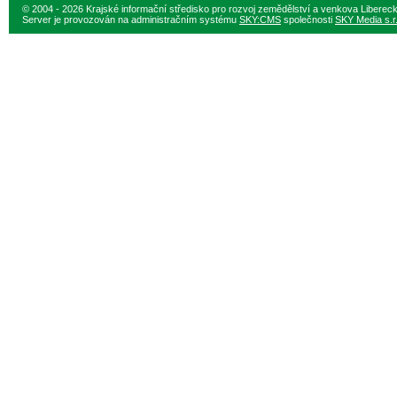
© 2004 - 2026 Krajské informační středisko pro rozvoj zemědělství a venkova Liberec
Server je provozován na administračním systému
SKY:CMS
společnosti
SKY Media s.r.