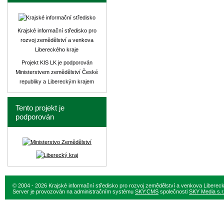
Krajské informační středisko pro
rozvoj zemědělství a venkova
Libereckého kraje
Projekt KIS LK je podporován
Ministerstvem zemědělství České
republiky a Libereckým krajem
Tento projekt je
podporován
© 2004 - 2026 Krajské informační středisko pro rozvoj zemědělství a venkova Liberec
Server je provozován na administračním systému
SKY:CMS
společnosti
SKY Media s.r.