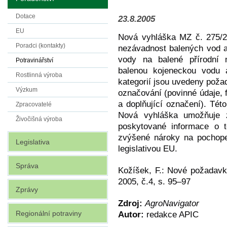
Dotace
23.8.2005
EU
Nová vyhláška MZ č. 275/2
Poradci (kontakty)
nezávadnost balených vod a
vody na balené přírodní 
Potravinářství
balenou kojeneckou vodu 
Rostlinná výroba
kategorií jsou uvedeny poža
Výzkum
označování (povinné údaje, 
a doplňující označení). Tét
Zpracovatelé
Nová vyhláška umožňuje z
Živočišná výroba
poskytované informace o t
zvýšené nároky na pochope
Legislativa
legislativou EU.
Správa
Kožíšek, F.: Nové požadavk
2005, č.4, s. 95–97
Zprávy
Zdroj:
AgroNavigator
Regionální potraviny
Autor:
redakce APIC