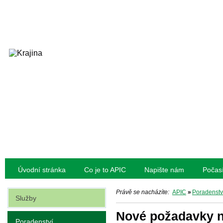
Úvodní stránka
Co je to APIC
Napište nám
Počas
Právě se nacházíte:
APIC
»
Poradenstv
Služby
Nové požadavky n
Poradenství