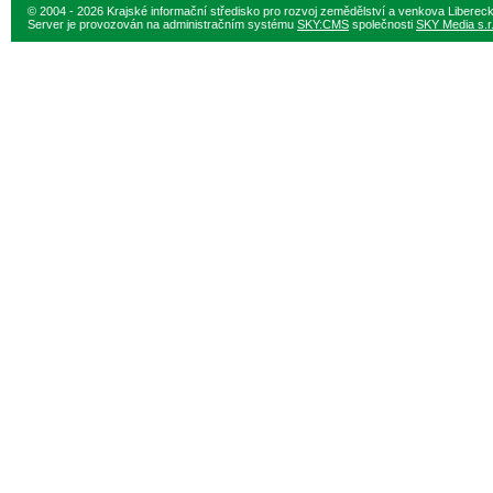
© 2004 - 2026 Krajské informační středisko pro rozvoj zemědělství a venkova Liberec
Server je provozován na administračním systému
SKY:CMS
společnosti
SKY Media s.r.