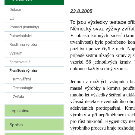
Dotace
23.8.2005
EU
To jsou výsledky testace při
Poradci (kontakty)
Německý svaz výživy zvířat
V oblasti krmných směsí (kro
Potravinářství
trvanlivostí) bylo podrobeno ko
Rostlinná výroba
pozitivní pouze čtyři z nich. Nap
Výzkum
případě sedmi různých krmiv zjiš
vzorků 56 jednotlivých krmiv. 
Zpracovatelé
dokonce každý sedmý vzorek.
Živočišná výroba
Krmivářství
Jednou z možných vstupních bran
masné výrobky a krmiva použit
Technologie
mnoho let výsledky šetření a uklád
Zvířata
včasná detekce eventuálního ohro
adekvátních protiopatření. Krmi
Legislativa
výrobky a při nepřiměřeném zac
pro růst mikrobů. Hygienicky ne
Správa
výrobního procesu hraje rozhodujíc