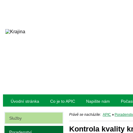
Úvodní stránka
Co je to APIC
Napište nám
Počas
Právě se nacházíte:
APIC
»
Poradenstv
Služby
Kontrola kvality k
Poradenství