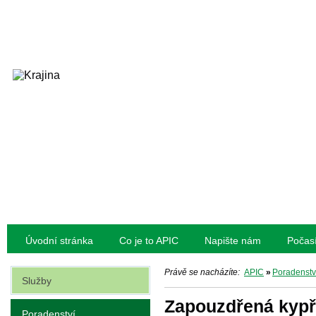
Úvodní stránka
Co je to APIC
Napište nám
Počas
Právě se nacházíte:
APIC
»
Poradenstv
Služby
Zapouzdřená kypř
Poradenství