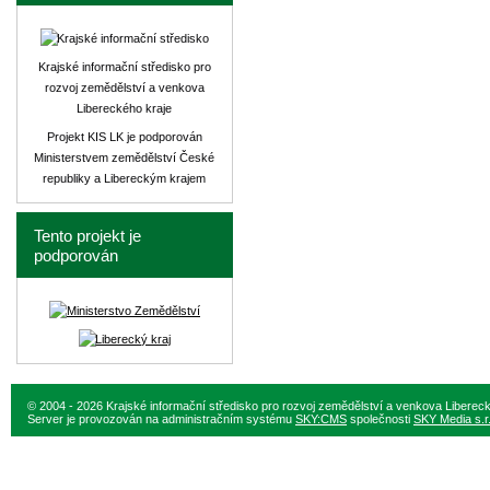
Krajské informační středisko pro
rozvoj zemědělství a venkova
Libereckého kraje
Projekt KIS LK je podporován
Ministerstvem zemědělství České
republiky a Libereckým krajem
Tento projekt je
podporován
© 2004 - 2026 Krajské informační středisko pro rozvoj zemědělství a venkova Liberec
Server je provozován na administračním systému
SKY:CMS
společnosti
SKY Media s.r.