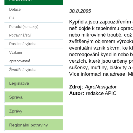
Dotace
30.8.2005
EU
Kypřidla jsou zapouzdřením
Poradci (kontakty)
než dojde k tepelnému oprac
nebo mikrovlnné troubě, což 
Potravinářství
zvětšeným objemem výrobku.
Rostlinná výroba
eventuální vznik skvrn, ke 
Výzkum
nezreagování kyselin nebo b
verzích, které jsou určeny pr
Zpracovatelé
sušenky, muffiny, biskvity a
Živočišná výroba
Více informací
na adrese
Mi
Legislativa
Zdroj:
AgroNavigator
Autor:
redakce APIC
Správa
Zprávy
Regionální potraviny