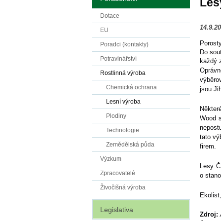
Les
Dotace
14.9.2
EU
Porosty
Poradci (kontakty)
Do sout
Potravinářství
každý z
Oprávn
Rostlinná výroba
výběrov
Chemická ochrana
jsou J
Lesní výroba
Některé
Plodiny
Wood s
nepostu
Technologie
tato vý
Zemědělská půda
firem.
Výzkum
Lesy ČR
Zpracovatelé
o stan
Živočišná výroba
Ekolist
Legislativa
Zdroj: