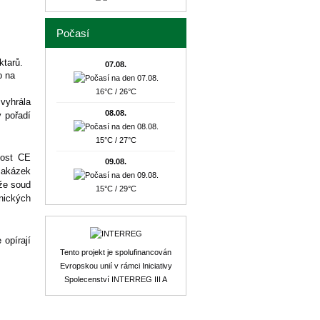
Počasí
ktarů.
07.08.
o na
16°C / 26°C
vyhrála
08.08.
v pořadí
15°C / 27°C
nost CE
09.08.
zakázek
 že soud
15°C / 29°C
snických
 opírají
Tento projekt je spolufinancován
Evropskou unií v rámci Iniciativy
Spolecenství INTERREG III A