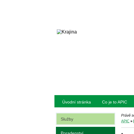
Úvodní stránka
Co je to APIC
Právě s
Služby
APIC
»
Poradenství