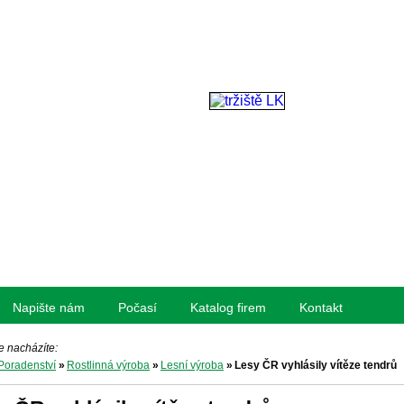
Napište nám
Počasí
Katalog firem
Kontakt
e nacházíte:
Poradenství
»
Rostlinná výroba
»
Lesní výroba
»
Lesy ČR vyhlásily vítěze tendrů