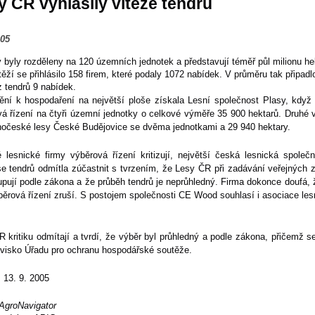
y ČR vyhlásily vítěze tendrů
005
 byly rozděleny na 120 územních jednotek a představují téměř půl milionu he
ěží se přihlásilo 158 firem, které podaly 1072 nabídek. V průměru tak připadl
 tendrů 9 nabídek.
ění k hospodaření na největší ploše získala Lesní společnost Plasy, když 
á řízení na čtyři územní jednotky o celkové výměře 35 900 hektarů. Druhé 
ihočeské lesy České Budějovice se dvěma jednotkami a 29 940 hektary.
 lesnické firmy výběrová řízení kritizují, největší česká lesnická společ
e tendrů odmítla zúčastnit s tvrzením, že Lesy ČR při zadávání veřejných 
pují podle zákona a že průběh tendrů je neprůhledný. Firma dokonce doufá,
běrová řízení zruší. S postojem společnosti CE Wood souhlasí i asociace le
 kritiku odmítají a tvrdí, že výběr byl průhledný a podle zákona, přičemž se
ovisko Úřadu pro ochranu hospodářské soutěže.
, 13. 9. 2005
AgroNavigator