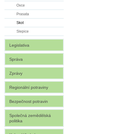
Ovce
Prasata
Skot
Slepice
Legislativa
Správa
Zprávy
Regionální potraviny
Bezpečnost potravin
Společná zemědělská
politika