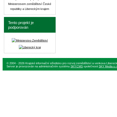
Ministerstvem zemědělství České
republiky a Libereckým krajem
Tento projekt je
podporován
© 2004 - 2026 Krajské informační středisko pro rozvoj zemědělství a venkova Liberec
Server je provozován na administračním systému
SKY:CMS
společnosti
SKY Media s.r.