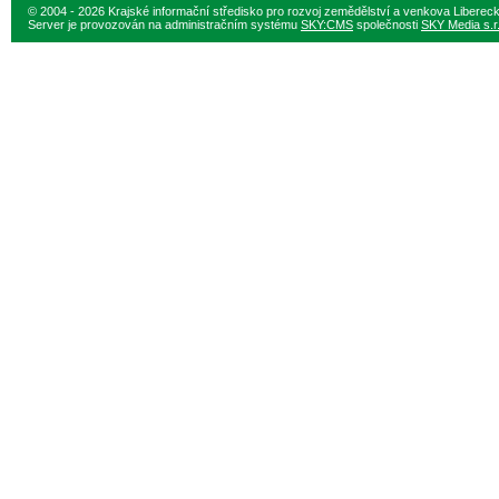
© 2004 - 2026 Krajské informační středisko pro rozvoj zemědělství a venkova Liberec
Server je provozován na administračním systému
SKY:CMS
společnosti
SKY Media s.r.