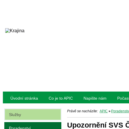
Úvodní stránka
Co je to APIC
Napište nám
Počas
Právě se nacházíte:
APIC
»
Poradenstv
Služby
Upozornění SVS 
Poradenství