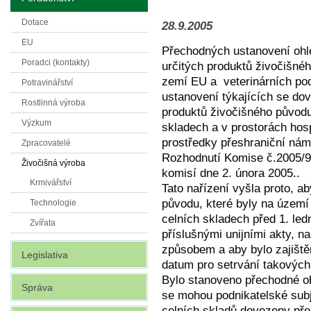
Dotace
28.9.2005
EU
Přechodných ustanovení ohl
Poradci (kontakty)
určitých produktů živočišné
zemí EU a veterinárních po
Potravinářství
ustanovení týkajících se dov
Rostlinná výroba
produktů živočišného půvo
Výzkum
skladech a v prostorách hos
prostředky přeshraniční nám
Zpracovatelé
Rozhodnutí Komise č.2005/9
Živočišná výroba
komisí dne 2. února 2005..
Krmivářství
Tato nařízení vyšla proto, a
původu, které byly na územ
Technologie
celních skladech před 1. led
Zvířata
příslušnými unijními akty, 
způsobem a aby bylo zajiště
Legislativa
datum pro setrvání takových
Bylo stanoveno přechodné o
Správa
se mohou podnikatelské subje
celních skladů dovezeny pře