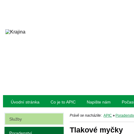
Úvodní stránka
Co je to APIC
Napište nám
Počas
Právě se nacházíte:
APIC
»
Poradenstv
Služby
Tlakové myčky
Poradenství