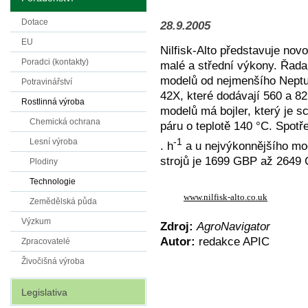
Dotace
28.9.2005
EU
Nilfisk-Alto představuje no
Poradci (kontakty)
malé a střední výkony. Řada
modelů od nejmenšího Neptu
Potravinářství
42X, které dodávají 560 a 8
Rostlinná výroba
modelů má bojler, který je 
Chemická ochrana
páru o teplotě 140 °C. Spotř
-1
Lesní výroba
. h
a u nejvýkonnějšího mod
strojů je 1699 GBP až 2649
Plodiny
Technologie
www.nilfisk-alto.co.uk
Zemědělská půda
Výzkum
Zdroj:
AgroNavigator
Autor:
redakce APIC
Zpracovatelé
Živočišná výroba
Legislativa