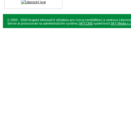
© 2004 - 2026 Krajské informační středisko pro rozvoj zemědělství a venkova Liberec
Server je provozován na administračním systému
SKY:CMS
společnosti
SKY Media s.r.