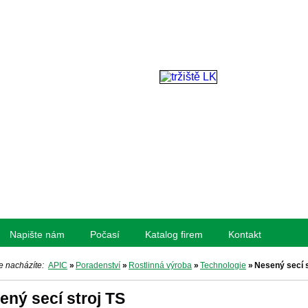
Napište nám
Počasí
Katalog firem
Kontakt
e nacházíte:
APIC
»
Poradenství
»
Rostlinná výroba
»
Technologie
»
Nesený secí s
ený secí stroj TS