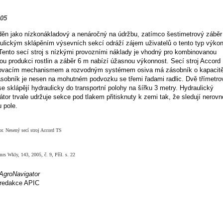
005
děn jako nízkonákladový a nenáročný na údržbu, zatímco šestimetrový záběr
ulickým sklápěním výsevních sekcí odráží zájem uživatelů o tento typ výko
 Tento secí stroj s nízkými provozními náklady je vhodný pro kombinovanou
u produkci rostlin a záběr 6 m nabízí úžasnou výkonnost. Secí stroj Accord
ovacím mechanismem a rozvodným systémem osiva má zásobník o kapacit
Zásobník je nesen na mohutném podvozku se třemi řadami radlic. Dvě třímetro
e sklápějí hydraulicky do transportní polohy na šířku 3 metry. Hydraulický
tor trvale udržuje sekce pod tlakem přitisknuty k zemi tak, že sledují nerovn
 pole.
r. Nesený secí stroj Accord TS
rs Wkly, 143, 2005, č. 9, Příl. s. 22
AgroNavigator
redakce APIC