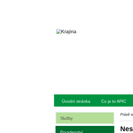
Úvodní stránka
Co je to APIC
Právě s
Služby
Nes
Poradenství