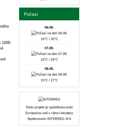
Počasí
nného
06.08.
16°C / 32°C
ě 1000
vé
07.08.
osti
16°C / 26°C
08.08.
15°C / 27°C
Tento projekt je spolufinancován
Evropskou unií v rámci Iniciativy
Spolecenství INTERREG III A