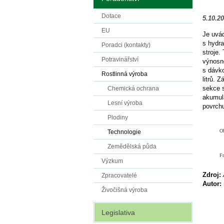
Dotace
5.10.2
EU
Je uvá
s hydra
Poradci (kontakty)
stroje.
Potravinářství
výnosno
s dávk
Rostlinná výroba
litrů. 
sekce s
Chemická ochrana
akumulá
Lesní výroba
povrchu
Plodiny
Ob
Technologie
Zemědělská půda
Fm
Výzkum
Zdroj:
Zpracovatelé
Autor:
Živočišná výroba
Legislativa