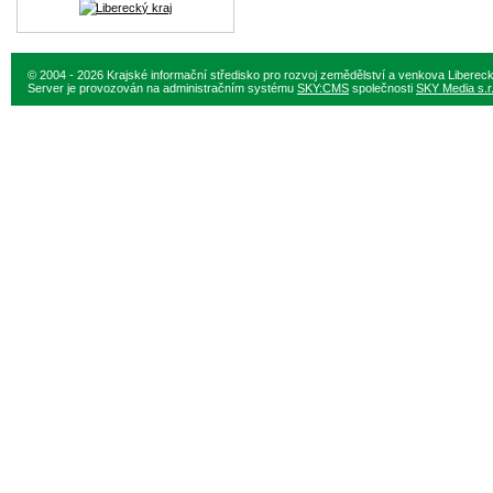
© 2004 - 2026 Krajské informační středisko pro rozvoj zemědělství a venkova Liberec
Server je provozován na administračním systému
SKY:CMS
společnosti
SKY Media s.r.