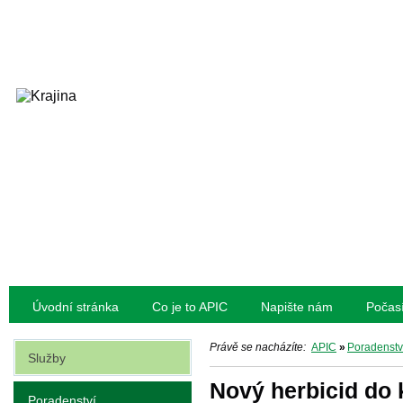
Úvodní stránka
Co je to APIC
Napište nám
Počas
Právě se nacházíte:
APIC
»
Poradenstv
Služby
Nový herbicid do 
Poradenství