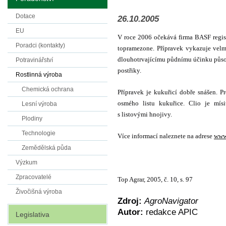
Dotace
26.10.2005
EU
V roce 2006 očekává firma BASF regist
Poradci (kontakty)
topramezone. Přípravek vykazuje velmi
dlouhotrvajícímu půdnímu účinku působí 
Potravinářství
postřiky.
Rostlinná výroba
Chemická ochrana
Přípravek je kukuřicí dobře snášen. P
osmého listu
kukuřice. Clio je mís
Lesní výroba
s listovými hnojivy.
Plodiny
Technologie
Více informací naleznete na adrese
www.
Zemědělská půda
Výzkum
Zpracovatelé
Top Agrar, 2005, č. 10, s. 97
Živočišná výroba
Zdroj:
AgroNavigator
Autor:
redakce APIC
Legislativa