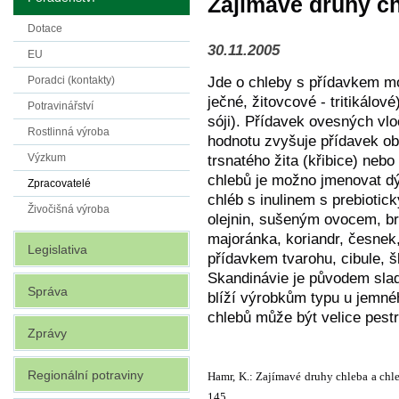
Zajímavé druhy ch
Dotace
30.11.2005
EU
Jde o chleby s přídavkem mo
Poradci (kontakty)
ječné, žitovcové - tritikálov
Potravinářství
sóji). Přídavek ovesných vlo
Rostlinná výroba
hodnotu zvyšuje přídavek obi
Výzkum
trsnatého žita (křibice) nebo
chlebů je možno jmenovat d
Zpracovatelé
chléb s inulinem s prebiotic
Živočišná výroba
olejnin, sušeným ovocem, br
majoránka, koriandr, česnek,
Legislativa
přídavkem tvarohu, cibule, 
Skandinávie je původem slad
Správa
blíží výrobkům typu u jemnéh
chlebů může být velice pest
Zprávy
Regionální potraviny
Hamr, K.: Zajímavé druhy chleba a chleb
145