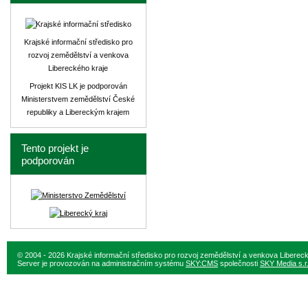
Krajské informační středisko pro
rozvoj zemědělství a venkova
Libereckého kraje
Projekt KIS LK je podporován
Ministerstvem zemědělství České
republiky a Libereckým krajem
Tento projekt je
podporován
© 2004 - 2026 Krajské informační středisko pro rozvoj zemědělství a venkova Liberec
Server je provozován na administračním systému
SKY:CMS
společnosti
SKY Media s.r.