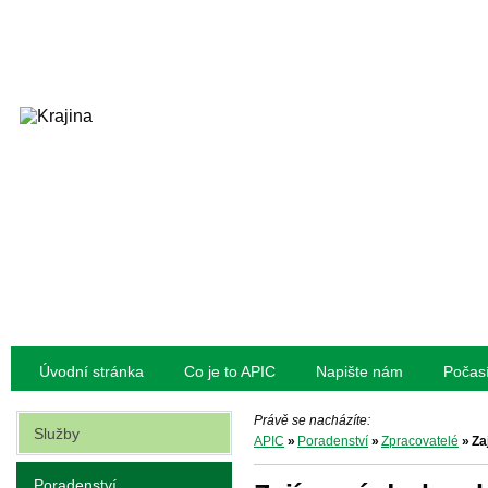
Úvodní stránka
Co je to APIC
Napište nám
Počas
Právě se nacházíte:
Služby
APIC
»
Poradenství
»
Zpracovatelé
»
Za
Poradenství