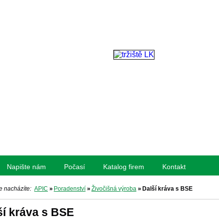
Napište nám
Počasí
Katalog firem
Kontakt
e nacházíte:
APIC
»
Poradenství
»
Živočišná výroba
»
Další kráva s BSE
ší kráva s BSE