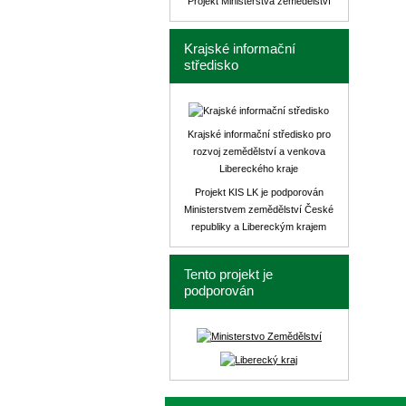
Projekt Ministerstva zemědělství
Krajské informační
středisko
Krajské informační středisko pro
rozvoj zemědělství a venkova
Libereckého kraje
Projekt KIS LK je podporován
Ministerstvem zemědělství České
republiky a Libereckým krajem
Tento projekt je
podporován