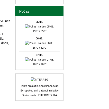
Počasí
BSE než
05.08.
mi,
19°C / 35°C
.1.
dla
06.08.
l dnes,
16°C / 32°C
07.08.
16°C / 26°C
Tento projekt je spolufinancován
Evropskou unií v rámci Iniciativy
Spolecenství INTERREG III A