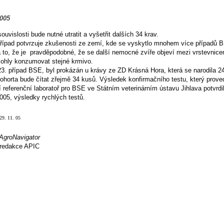
2005
souvislosti bude nutné utratit a vyšetřit dalších 34 krav.
případ potvrzuje zkušenosti ze zemí, kde se vyskytlo mnohem více případů 
 to, že je pravděpodobné, že se další nemocné zvíře objeví mezi vrstevnice
mohly konzumovat stejné krmivo.
23. případ BSE, byl prokázán u krávy ze ZD Krásná Hora, která se narodila 24
ohorta bude čítat zřejmě 34 kusů. Výsledek konfirmačního testu, který prove
 referenční laboratoř pro BSE ve Státním veterinárním ústavu Jihlava potvrdi
005, výsledky rychlých testů.
9. 11. 05
AgroNavigator
redakce APIC