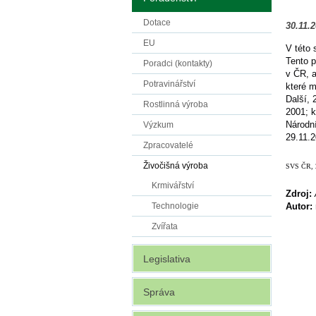
Dotace
30.11.
EU
V této 
Tento 
Poradci (kontakty)
v ČR, a
Potravinářství
které 
Další, 
Rostlinná výroba
2001; k
Národní
Výzkum
29.11.2
Zpracovatelé
Živočišná výroba
SVS ČR, 2
Krmivářství
Zdroj:
Autor:
Technologie
Zvířata
Legislativa
Správa