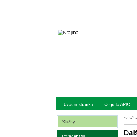
Úvodní stránka
Co je to APIC
Právě s
Služby
Dal
Poradenství