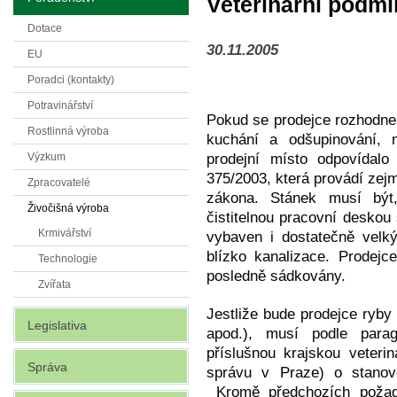
Veterinární podmí
Dotace
30.11.2005
EU
Poradci (kontakty)
Potravinářství
Pokud se prodejce rozhodne
Rostlinná výroba
kuchání a odšupinování, m
prodejní místo odpovídal
Výzkum
375/2003, která provádí zej
Zpracovatelé
zákona. Stánek musí být
Živočišná výroba
čistitelnou pracovní desko
Krmivářství
vybaven i dostatečně vel
blízko kanalizace. Prodej
Technologie
posledně sádkovány.
Zvířata
Jestliže bude prodejce ryby
Legislativa
apod.), musí podle parag
příslušnou krajskou veteri
Správa
správu v Praze) o stanov
Kromě předchozích požad