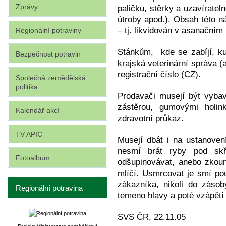
Zprávy
paličku, stěrky a uzavíratel
útroby apod.). Obsah této 
– tj. likvidován v asanačním
Regionální potraviny
Stánkům,
kde se zabíjí, k
Bezpečnost potravin
krajská veterinární správa 
registrační číslo (CZ).
Společná zemědělská
politika
Prodavači musejí být vyba
zástěrou, gumovými holin
Kalendář akcí
zdravotní průkaz.
TV APIC
Musejí dbát i na ustanoven
nesmí brát ryby pod skře
Fotoalbum
odšupinovávat, anebo zkouma
mlíčí. Usmrcovat je smí p
zákazníka, nikoli do záso
Regionální potravina
temeno hlavy a poté vzápětí 
SVS ČR, 22.11.05