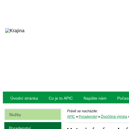
Úvodní stránka
Co je to APIC
Napište nám
Počas
Právě se nacházíte:
Služby
APIC
»
Poradenství
»
Živočišná výroba
Poradenství