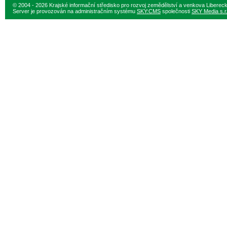
© 2004 - 2026 Krajské informační středisko pro rozvoj zemědělství a venkova Liberec
Server je provozován na administračním systému
SKY:CMS
společnosti
SKY Media s.r.