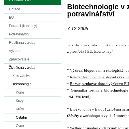
Biotechnologie v 
Dotace
potravinářství
EU
Poradci (kontakty)
7.12.2005
Potravinářství
Rostlinná výroba
Je k dispozici řada publikací, které 
Výzkum
z prostředků EU. Jsou to např.:
Zpracovatelé
Živočišná výroba
*
Výzkum biopotravin a ekologického 
Krmivářství
*
Řetězec lesního dřeva: dopad výzk
*
Rozvoj venkova: dopad výzkumu EU
Technologie
*
Genomika rostlin a biotechnologie
Koně
1941350 bytů]
Kozy
*
Bioekonomie v Evropě založená na z
Krůty
(Závěry z workshopu o využití biotech
Ostatní
Ovce
*
Welfare hospodářských zvířat: souč