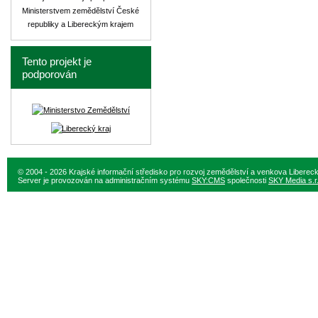
Ministerstvem zemědělství České
republiky a Libereckým krajem
Tento projekt je
podporován
© 2004 - 2026 Krajské informační středisko pro rozvoj zemědělství a venkova Liberec
Server je provozován na administračním systému
SKY:CMS
společnosti
SKY Media s.r.