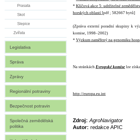
*
Klíčová akce 5: udržitelné zemědělstv
Prasata
horských oblastí
[pdf ; 582667 bytů]
Skot
Slepice
(Zpráva externí poradní skupiny k 
komise, 1998–2002)
Zvířata
*
Výzkum zaměřený na genomiku hospod
Legislativa
Správa
Na stránkách
Evropské komise
lze získ
Zprávy
Regionální potraviny
http://europa.eu.int
Bezpečnost potravin
Zdroj:
AgroNavigator
Společná zemědělská
politika
Autor:
redakce APIC