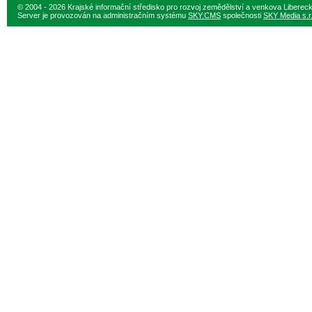
© 2004 - 2026 Krajské informační středisko pro rozvoj zemědělství a venkova Liberec
Server je provozován na administračním systému
SKY:CMS
společnosti
SKY Media s.r.