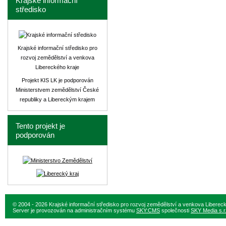
Krajské informační
středisko
Krajské informační středisko pro
rozvoj zemědělství a venkova
Libereckého kraje
Projekt KIS LK je podporován
Ministerstvem zemědělství České
republiky a Libereckým krajem
Tento projekt je
podporován
© 2004 - 2026 Krajské informační středisko pro rozvoj zemědělství a venkova Liberec
Server je provozován na administračním systému
SKY:CMS
společnosti
SKY Media s.r.