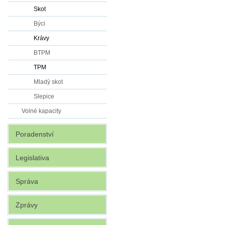
Skot
Býci
Krávy
BTPM
TPM
Mladý skot
Slepice
Volné kapacity
Poradenství
Legislativa
Správa
Zprávy