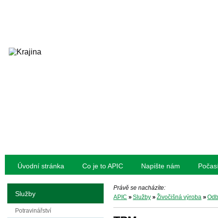
Úvodní stránka
Co je to APIC
Napište nám
Počas
Právě se nacházíte:
Služby
APIC
»
Služby
»
Živočišná výroba
»
Odb
Potravinářství