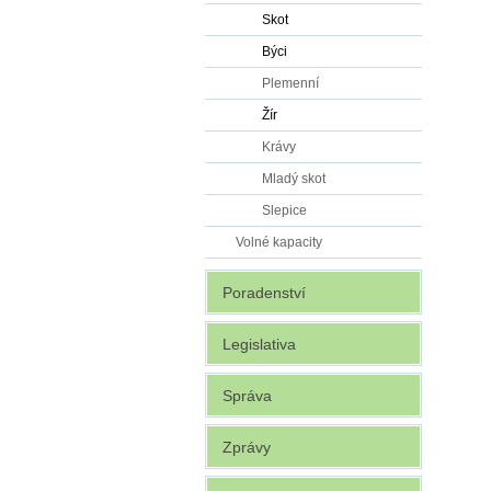
Skot
Býci
Plemenní
Žír
Krávy
Mladý skot
Slepice
Volné kapacity
Poradenství
Legislativa
Správa
Zprávy