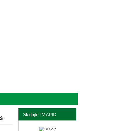
Sledujte TV APIC
Žír