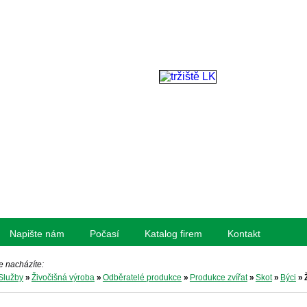
Napište nám
Počasí
Katalog firem
Kontakt
e nacházíte:
Služby
»
Živočišná výroba
»
Odběratelé produkce
»
Produkce zvířat
»
Skot
»
Býci
»