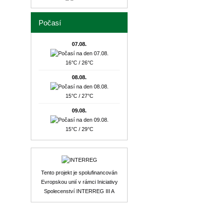
Počasí
07.08.
16°C / 26°C
08.08.
15°C / 27°C
09.08.
15°C / 29°C
Tento projekt je spolufinancován
Evropskou unií v rámci Iniciativy
Spolecenství INTERREG III A