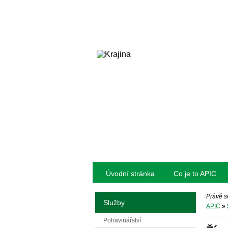
Úvodní stránka
Co je to APIC
Právě s
Služby
APIC
»
Potravinářství