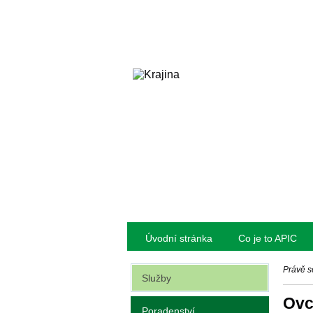
Úvodní stránka
Co je to APIC
Právě s
Služby
Ovc
Poradenství