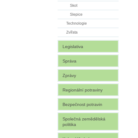
Skot
Slepice
Technologie
Zvířata
Legislativa
Správa
Zprávy
Regionální potraviny
Bezpečnost potravin
Společná zemědělská
politika