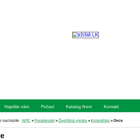
Napište nám
Počasí
Katalog firem
Kontakt
e nacházíte:
APIC
»
Poradenství
»
Živočišná výroba
»
Krmivářství
»
Ovce
e