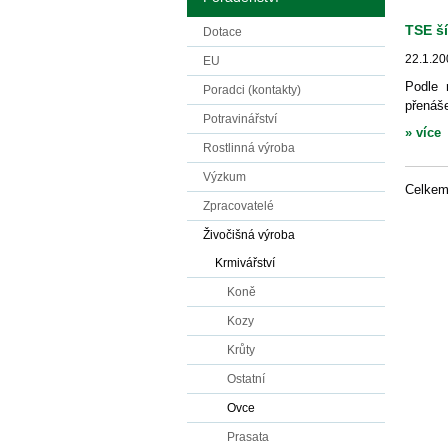
TSE š
Dotace
22.1.20
EU
Podle 
Poradci (kontakty)
přenáš
Potravinářství
» více
Rostlinná výroba
Výzkum
Celke
Zpracovatelé
Živočišná výroba
Krmivářství
Koně
Kozy
Krůty
Ostatní
Ovce
Prasata