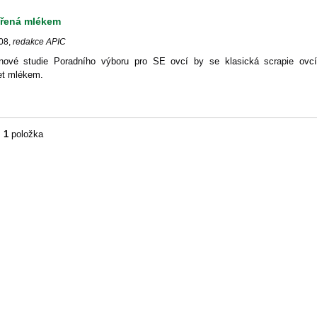
ířená mlékem
08
,
redakce APIC
nové studie Poradního výboru pro SE ovcí by se klasická scrapie ovc
et mlékem.
m
1
položka