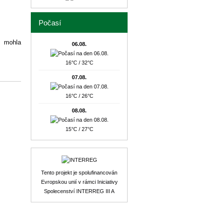
Počasí
í mohla
06.08.
16°C / 32°C
07.08.
16°C / 26°C
08.08.
15°C / 27°C
Tento projekt je spolufinancován
Evropskou unií v rámci Iniciativy
Spolecenství INTERREG III A