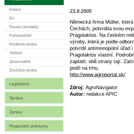
Dotace
23.8.2005
EU
Německá firma Müller, která
Poradci (kontakty)
Čechách, potvrdila svou exp
Pragolaktos. Na českém mlé
Potravinářství
výroby, která je podle odbo
Rostlinná výroba
potvrdil antimonopolní úřad 
Výzkum
Pragolaktos vlastní. Podrobn
zaplatil, obě strany tají. Zat
Zpracovatelé
podíl na trhu.
Živočišná výroba
http://www.agroportal.sk/
Legislativa
Zdroj:
AgroNavigator
Autor:
redakce APIC
Správa
Zprávy
Regionální potraviny