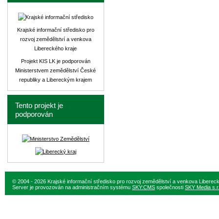
Krajské informační středisko pro
rozvoj zemědělství a venkova
Libereckého kraje
Projekt KIS LK je podporován
Ministerstvem zemědělství České
republiky a Libereckým krajem
Tento projekt je
podporován
© 2004 - 2026 Krajské informační středisko pro rozvoj zemědělství a venkova Liberec
Server je provozován na administračním systému
SKY:CMS
společnosti
SKY Media s.r.