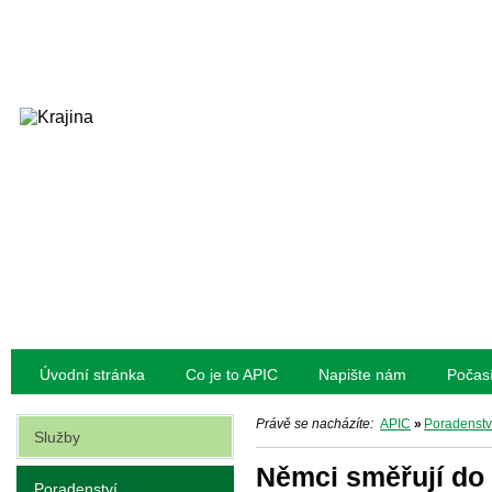
Úvodní stránka
Co je to APIC
Napište nám
Počas
Právě se nacházíte:
APIC
»
Poradenstv
Služby
Němci směřují do
Poradenství