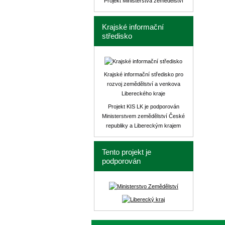
Projekt Ministerstva zemědělství
Krajské informační
středisko
Krajské informační středisko pro
rozvoj zemědělství a venkova
Libereckého kraje
Projekt KIS LK je podporován
Ministerstvem zemědělství České
republiky a Libereckým krajem
Tento projekt je
podporován