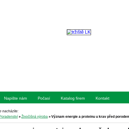
Napište nám
Počasí
Katalog firem
Kontakt
e nacházíte:
Poradenství
»
Živočišná výroba
»
Význam energie a proteinu u krav před porode