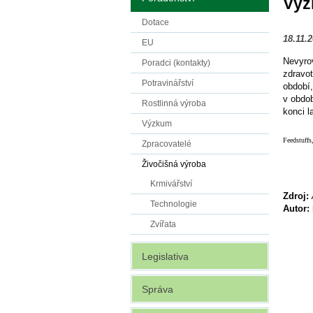
Výz
Dotace
18.11.
EU
Nevyrov
Poradci (kontakty)
zdravo
Potravinářství
období,
v obdob
Rostlinná výroba
konci l
Výzkum
Feedstuffs
Zpracovatelé
Živočišná výroba
Krmivářství
Zdroj:
Technologie
Autor:
Zvířata
Legislativa
Správa