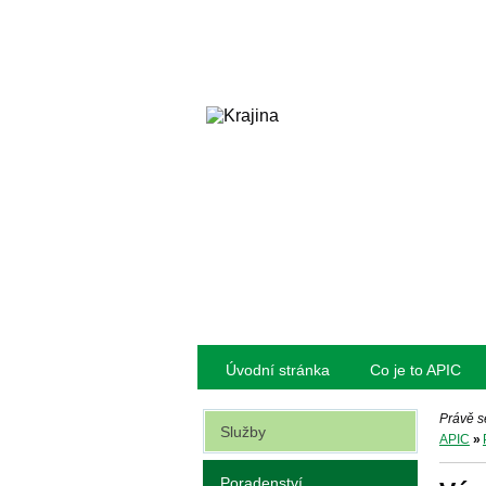
Úvodní stránka
Co je to APIC
Právě s
Služby
APIC
»
Poradenství