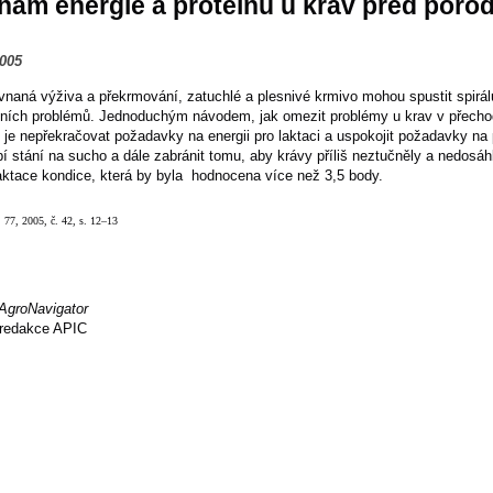
nam energie a proteinu u krav před poro
2005
naná výživa a překrmování, zatuchlé a plesnivé krmivo mohou spustit spirál
tních problémů. Jednoduchým návodem, jak omezit problémy u krav v přech
 je nepřekračovat požadavky na energii pro laktaci a uspokojit požadavky na 
í stání na sucho a dále zabránit tomu, aby krávy příliš neztučněly a nedosáh
aktace kondice, která by byla hodnocena více než 3,5 body.
, 77, 2005, č. 42, s. 12–13
AgroNavigator
redakce APIC