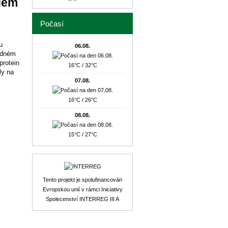
dem
Počasí
u
06.08.
odném
protein
16°C / 32°C
ly na
07.08.
16°C / 26°C
08.08.
15°C / 27°C
Tento projekt je spolufinancován
Evropskou unií v rámci Iniciativy
Spolecenství INTERREG III A