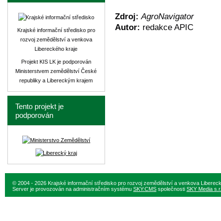
Zdroj:
AgroNavigator
Autor:
redakce APIC
Krajské informační středisko pro
rozvoj zemědělství a venkova
Libereckého kraje
Projekt KIS LK je podporován
Ministerstvem zemědělství České
republiky a Libereckým krajem
Tento projekt je
podporován
© 2004 - 2026 Krajské informační středisko pro rozvoj zemědělství a venkova Liberec
Server je provozován na administračním systému
SKY:CMS
společnosti
SKY Media s.r.