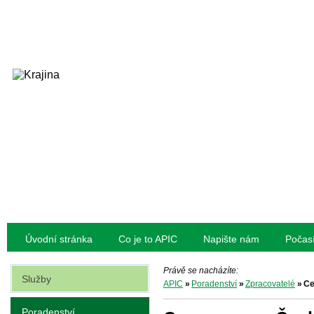
Úvodní stránka
Co je to APIC
Napište nám
Počas
Právě se nacházíte:
Služby
APIC
»
Poradenství
»
Zpracovatelé
»
Ce
Poradenství