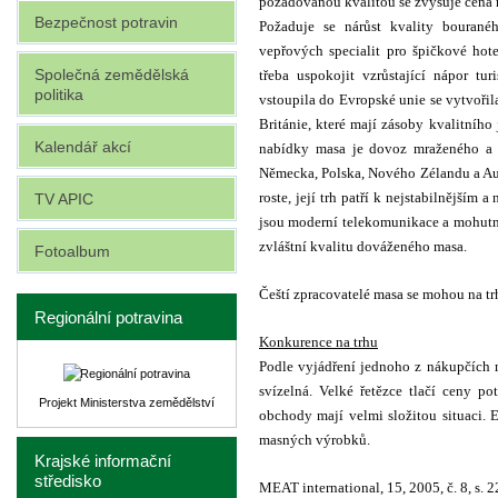
požadovanou kvalitou se zvyšuje cena 
Bezpečnost potravin
Požaduje se nárůst kvality bourané
vepřových specialit pro špičkové hote
Společná zemědělská
třeba uspokojit vzrůstající nápor tu
politika
vstoupila do Evropské unie se vytvořil
Británie, které mají zásoby kvalitního
Kalendář akcí
nabídky masa je dovoz mraženého a 
Německa, Polska, Nového Zélandu a Aus
roste, její trh patří k nejstabilnějším 
TV APIC
jsou moderní telekomunikace a mohutná 
zvláštní kvalitu dováženého masa.
Fotoalbum
Čeští zpracovatelé masa se mohou na tr
Regionální potravina
Konkurence na trhu
Podle vyjádření jednoho z nákupčích m
svízelná. Velké řetězce tlačí ceny po
Projekt Ministerstva zemědělství
obchody mají velmi složitou situaci. E
masných výrobků.
Krajské informační
středisko
MEAT international, 15, 2005, č. 8, s. 