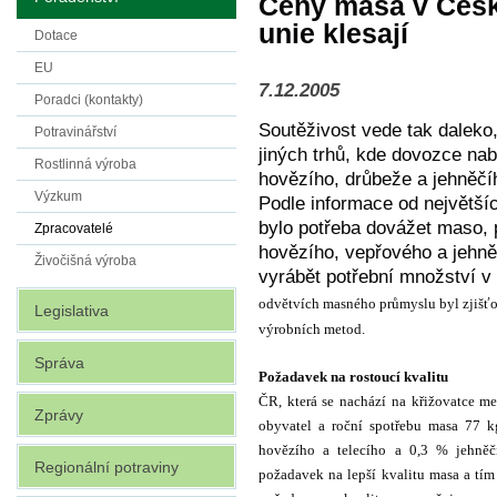
Ceny masa v Česk
unie klesají
Dotace
EU
7.12.2005
Poradci (kontakty)
Soutěživost vede tak daleko
Potravinářství
jiných trhů, kde dovozce nab
Rostlinná výroba
hovězího, drůbeže a jehněčí
Výzkum
Podle informace od největší
bylo potřeba dovážet maso, 
Zpracovatelé
hovězího, vepřového a jehně
Živočišná výroba
vyrábět potřební množství v 
odvětvích masného průmyslu byl zjišťo
Legislativa
výrobních metod.
Správa
Požadavek na rostoucí kvalitu
ČR, která se nachází na křižovatce m
Zprávy
obyvatel a roční spotřebu masa 77 
hovězího a telecího a 0,3 % jehněčí
Regionální potraviny
požadavek na lepší kvalitu masa a tím