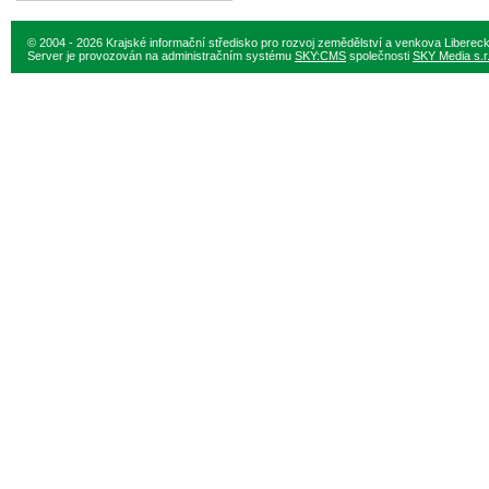
© 2004 - 2026 Krajské informační středisko pro rozvoj zemědělství a venkova Liberec
Server je provozován na administračním systému
SKY:CMS
společnosti
SKY Media s.r.