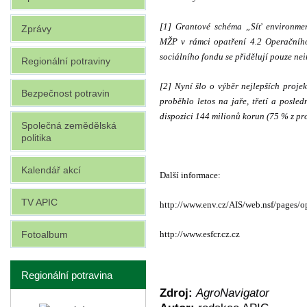
[1] Grantové schéma „Síť environmen
Zprávy
MŽP v rámci opatření 4.2 Operačního
sociálního fondu se přidělují pouze nei
Regionální potraviny
[2] Nyní šlo o výběr nejlepších proj
Bezpečnost potravin
proběhlo letos na jaře, třetí a posle
dispozici 144 milionů korun (75 % z pr
Společná zemědělská
politika
Kalendář akcí
Další informace:
TV APIC
http://www.env.cz/AIS/web.nsf/pages/o
Fotoalbum
http://www.esfcr.cz.cz
Regionální potravina
Zdroj:
AgroNavigator