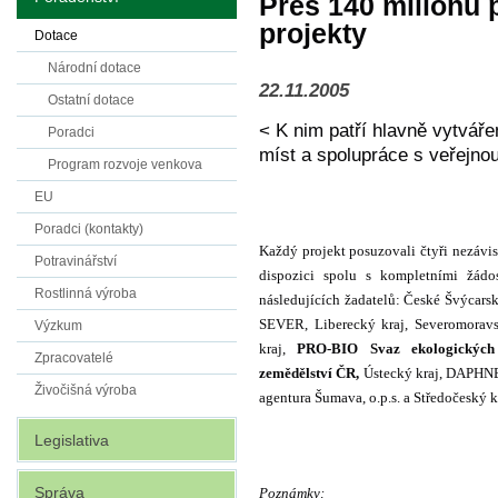
Přes 140 milionů 
projekty
Dotace
Národní dotace
22.11.2005
Ostatní dotace
< K nim patří hlavně vytvář
Poradci
míst a spolupráce s veřejno
Program rozvoje venkova
EU
Poradci (kontakty)
Každý projekt posuzovali čtyři nezávis
Potravinářství
dispozici spolu s kompletními žád
Rostlinná výroba
následujících žadatelů: České Švýcarsk
SEVER, Liberecký kraj, Severomoravs
Výzkum
kraj,
PRO-BIO Svaz ekologických
Zpracovatelé
zemědělství ČR,
Ústecký kraj, DAPHNE 
Živočišná výroba
agentura Šumava, o.p.s. a Středočeský k
Legislativa
Správa
Poznámky: