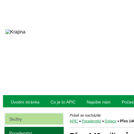
Úvodní stránka
Co je to APIC
Napište nám
Počas
Právě se nacházíte:
Služby
APIC
»
Poradenství
»
Dotace
»
Přes 140
Poradenství