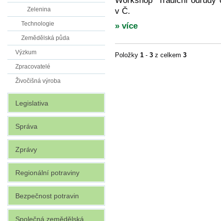
Workshop "Tradiční odrůdy 
Zelenina
v Č.
Technologie
» více
Zemědělská půda
Výzkum
Položky
1
-
3
z celkem
3
Zpracovatelé
Živočišná výroba
Legislativa
Správa
Zprávy
Regionální potraviny
Bezpečnost potravin
Společná zemědělská