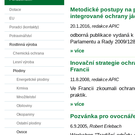
Metodické postupy na 
Dotace
integrované ochrany já
EU
20.1.2016
,
redakce APIC
Poradci (kontakty)
odborná publikace vydaná k
Potravinářství
Parlamentu a Rady 2009/12
Rostlinná výroba
» více
Chemická ochrana
Inovační strategie ochra
Lesní výroba
Francii
Plodiny
11.8.2008
,
redakce APIC
Energetické plodiny
Ve Francii zkoumali ochranu
Krmiva
praktik.
Množitelství
» více
Obiloviny
Okopaniny
Pozvánka pro ovocnář
Ostatní plodiny
6.9.2005
,
Robert Erlebach
Ovoce