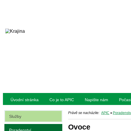
Úvodní stránka
Co je to APIC
Napište nám
Počas
Právě se nacházíte:
APIC
»
Poradenstv
Služby
Ovoce
Poradenství