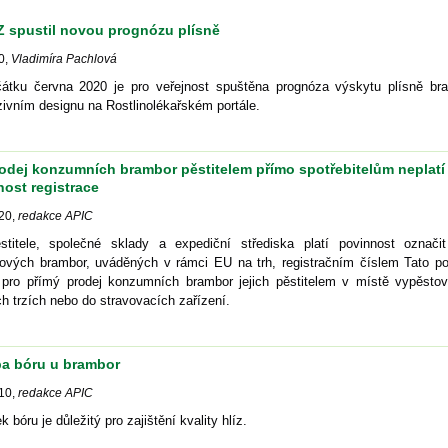
 spustil novou prognózu plísně
0
,
Vladimíra Pachlová
átku června 2020 je pro veřejnost spuštěna prognóza výskytu plísně br
ivním designu na Rostlinolékařském portále.
rodej konzumních brambor pěstitelem přímo spotřebitelům neplatí
ost registrace
20
,
redakce APIC
stitele, společné sklady a expediční střediska platí povinnost označit
ových brambor, uváděných v rámci EU na trh, registračním číslem Tato po
í pro přímý prodej konzumních brambor jejich pěstitelem v místě vypěstov
ch trzích nebo do stravovacích zařízení.
ba bóru u brambor
10
,
redakce APIC
k bóru je důležitý pro zajištění kvality hlíz.