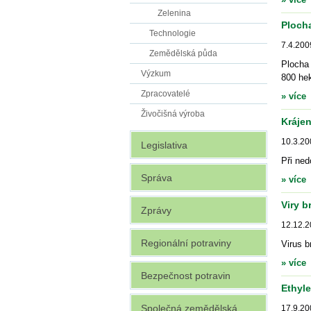
Zelenina
Ploch
Technologie
7.4.200
Zemědělská půda
Plocha
Výzkum
800 hek
Zpracovatelé
» více
Živočišná výroba
Krájen
10.3.20
Legislativa
Při ned
Správa
» více
Viry b
Zprávy
12.12.
Regionální potraviny
Virus b
» více
Bezpečnost potravin
Ethyle
Společná zemědělská
17.9.20