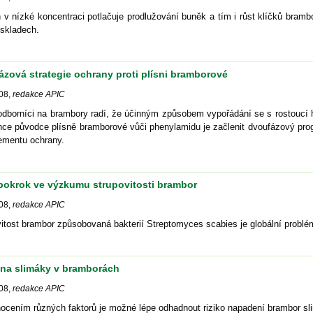
 v nízké koncentraci potlačuje prodlužování buněk a tím i růst klíčků bram
 skladech.
zová strategie ochrany proti plísni bramborové
08
,
redakce APIC
 odborníci na brambory radí, že účinným způsobem vypořádání se s rostoucí
nce původce plísně bramborové vůči phenylamidu je začlenit dvoufázový pro
mentu ochrany.
pokrok ve výzkumu strupovitosti brambor
08
,
redakce APIC
itost brambor způsobovaná bakterií Streptomyces scabies je globální problé
 na slimáky v bramborách
08
,
redakce APIC
ocením různých faktorů je možné lépe odhadnout riziko napadení brambor sl