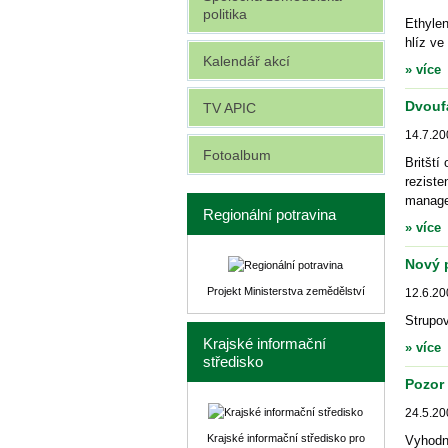
politika
Ethylen
hlíz ve
Kalendář akcí
» více
Dvoufá
TV APIC
14.7.20
Fotoalbum
Britští
reziste
manage
Regionální potravina
» více
Nový 
Projekt Ministerstva zemědělství
12.6.20
Strupov
Krajské informační
» více
středisko
Pozor
24.5.20
Krajské informační středisko pro
Vyhodn