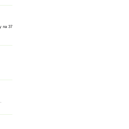
y na 37
.