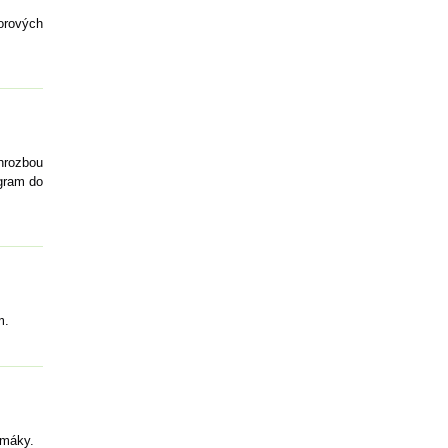
borových
 hrozbou
gram do
m.
imáky.