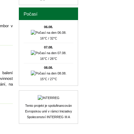
Počasí
ambor v
06.08.
16°C / 32°C
07.08.
16°C / 26°C
08.08.
 balení
vinnost
15°C / 27°C
ání, na
Tento projekt je spolufinancován
Evropskou unií v rámci Iniciativy
Spolecenství INTERREG III A