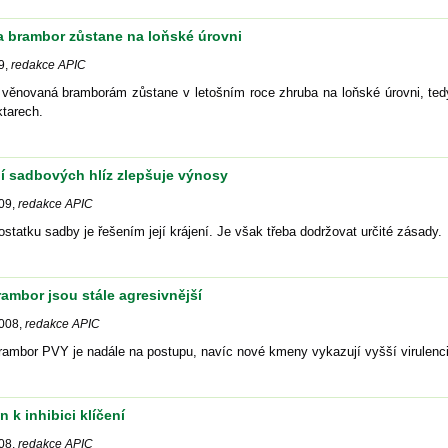
a brambor zůstane na loňské úrovni
9
,
redakce APIC
 věnovaná bramborám zůstane v letošním roce zhruba na loňské úrovni, ted
tarech.
í sadbových hlíz zlepšuje výnosy
09
,
redakce APIC
ostatku sadby je řešením její krájení. Je však třeba dodržovat určité zásady.
rambor jsou stále agresivnější
2008
,
redakce APIC
rambor PVY je nadále na postupu, navíc nové kmeny vykazují vyšší virulenci
n k inhibici klíčení
08
,
redakce APIC