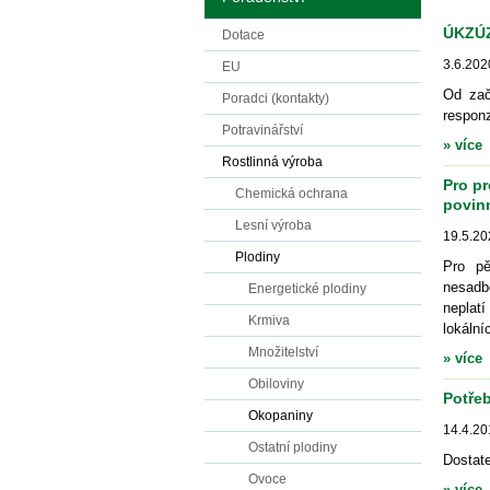
ÚKZÚZ
Dotace
3.6.202
EU
Od zač
Poradci (kontakty)
responz
Potravinářství
» více
Rostlinná výroba
Pro p
Chemická ochrana
povinn
Lesní výroba
19.5.20
Plodiny
Pro pě
nesadb
Energetické plodiny
neplat
Krmiva
lokální
Množitelství
» více
Obiloviny
Potře
Okopaniny
14.4.20
Ostatní plodiny
Dostate
Ovoce
» více