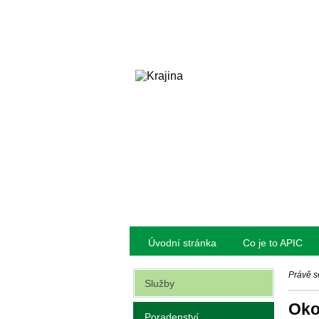
Úvodní stránka
Co je to APIC
Právě s
Služby
Oko
Poradenství