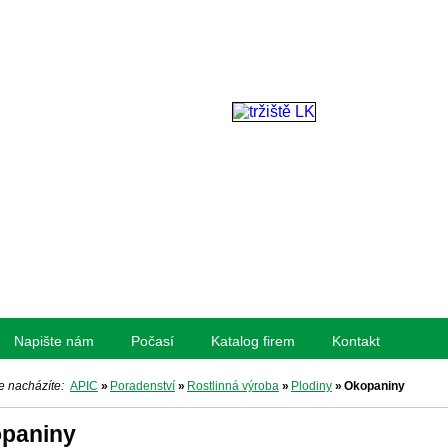
Napište nám
Počasí
Katalog firem
Kontakt
e nacházíte:
APIC
»
Poradenství
»
Rostlinná výroba
»
Plodiny
»
Okopaniny
paniny