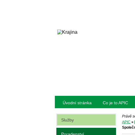
Úvodní stránka
Co je to APIC
Právě s
Služby
APIC
»
Společn
Poradenství