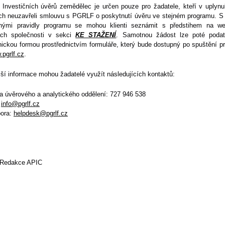
 Investičních úvěrů zemědělec je určen pouze pro žadatele, kteří v uplynu
ch neuzavřeli smlouvu s PGRLF o poskytnutí úvěru ve stejném programu. S
nými pravidly programu se mohou klienti seznámit s předstihem na w
ách společnosti v sekci
KE STAŽENÍ
. Samotnou žádost lze poté poda
nickou formou prostřednictvím formuláře, který bude dostupný po spuštění 
pgrlf.cz
.
žší informace mohou žadatelé využít následujících kontaktů:
ka úvěrového a analytického oddělení: 727 946 538
:
info@pgrlf.cz
pora:
helpdesk@pgrlf.cz
Redakce APIC