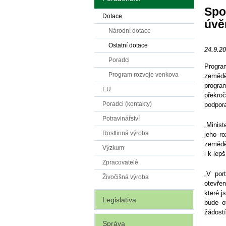
Spo
Dotace
úvě
Národní dotace
Ostatní dotace
24.9.2
Poradci
Progra
Program rozvoje venkova
zemědě
program
EU
překroč
Poradci (kontakty)
podpora
Potravinářství
„Minis
Rostlinná výroba
jeho r
zemědě
Výzkum
i k lep
Zpracovatelé
„V por
Živočišná výroba
otevřen
které j
Legislativa
bude o
žádostí
Správa