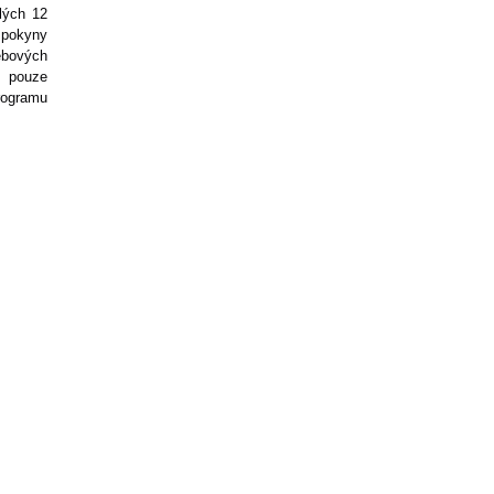
lých 12
 pokyny
ebových
t pouze
programu