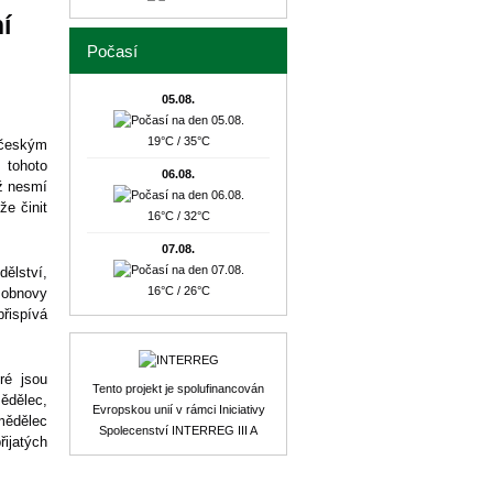
í
Počasí
05.08.
19°C / 35°C
 českým
 tohoto
06.08.
mž nesmí
e činit
16°C / 32°C
07.08.
ělství,
16°C / 26°C
 obnovy
řispívá
ré jsou
Tento projekt je spolufinancován
mědělec,
Evropskou unií v rámci Iniciativy
emědělec
Spolecenství INTERREG III A
ijatých