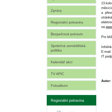
13.kolo
měsící
Zprávy
a přes
stránk
Regionální potraviny
elektro
na
www.
Bezpečnost potravin
Pro bli
Společná zemědělská
Infolin
politika
E-mail
IT pod
Kalendář akcí
TV APIC
Autor:
Fotoalbum
Regionální potravina