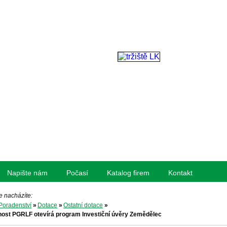
Napište nám
Počasí
Katalog firem
Kontakt
e nacházíte:
Poradenství
»
Dotace
»
Ostatní dotace
»
ost PGRLF otevírá program Investiční úvěry Zemědělec