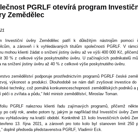
lečnost PGRLF otevírá program Investičn
ry Zemědělec
021
m Investiční úvěry Zemědělec patří k důležitým nástrojům pomoci
lcům, a zároveň i k vyhledávaných titulům společnosti PGRLF. V rámci
u mohou klienti žádat o snížení jistiny úvěru až ve výši 400 000 Kč, přiče
it 30 % z celkové výše poskytnutého úvěru. U začínajících podnikatelů můž
 na snížení jistiny úvěru až 40 % z celkové výše poskytnutého úvěru.
terstvo zemědělství podporuje prostřednictvím programů PGRLF české zeměd
ozvoj, výkonost a produkci. Dlouhodobě se nám daří zvyšovat investice do
lské techniky, což pomáhá konkurenceschopnosti zemědělských podniků a p
ší péči o zvířata a půdu,“ řekl ministr zemědělství, Miroslav Toman.
tfoliu PGRLF naleznou klienti řadu zajímavých programů, přičemž někte
y po celý rok, anebo potom ty, jakým je například titul Investiční úvěry Ze
sou vyhlašovány na kratší období. Konkrétně 13. kolo Investičních úvěrů Z
tevřeno 13. října 2021, a zároveň pro toto kolo byl stanoven limit 250 př
,“ doplnil předseda představenstva PGRLF, Vladimír Eck.