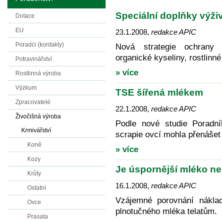
Speciální doplňky výživy
Dotace
EU
23.1.2008
,
redakce APIC
Poradci (kontakty)
Nová strategie ochrany s
organické kyseliny, rostlinné
Potravinářství
» více
Rostlinná výroba
Výzkum
TSE šířená mlékem
Zpracovatelé
22.1.2008
,
redakce APIC
Živočišná výroba
Podle nové studie Poradn
Krmivářství
scrapie ovcí mohla přenáše
Koně
» více
Kozy
Je úspornější mléko n
Krůty
16.1.2008
,
redakce APIC
Ostatní
Vzájemné porovnání nákla
Ovce
plnotučného mléka telatům.
Prasata