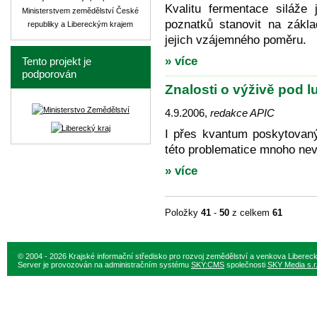
Kvalitu fermentace siláže
Ministerstvem zemědělství České
poznatků stanovit na zákl
republiky a Libereckým krajem
jejich vzájemného poměru.
» více
Tento projekt je
podporován
Znalosti o výživě pod 
4.9.2006
,
redakce APIC
I přes kvantum poskytovaný
této problematice mnoho nev
» více
Položky
41
-
50
z celkem
61
© 2004 - 2026 Krajské informační středisko pro rozvoj zemědělství a venkova Liberec
Server je provozován na administračním systému
SKY:CMS
společnosti
SKY Media s.r.