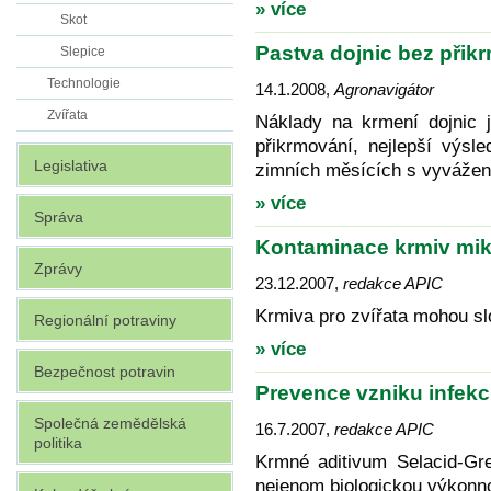
» více
Skot
Pastva dojnic bez přik
Slepice
Technologie
14.1.2008
,
Agronavigátor
Zvířata
Náklady na krmení dojnic
přikrmování, nejlepší výsl
Legislativa
zimních měsících s vyvážen
» více
Správa
Kontaminace krmiv mi
Zprávy
23.12.2007
,
redakce APIC
Krmiva pro zvířata mohou sl
Regionální potraviny
» více
Bezpečnost potravin
Prevence vzniku infekc
Společná zemědělská
16.7.2007
,
redakce APIC
politika
Krmné aditivum Selacid-Gr
nejenom biologickou výkonno