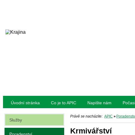
Úvodní stránka
Co je to APIC
Napište nám
Počas
Právě se nacházíte:
APIC
»
Poradenstv
Služby
Krmivářství
Poradenství