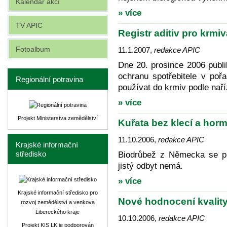
Kalendář akcí
» více
TV APIC
Registr aditiv pro krmi
Fotoalbum
11.1.2007
,
redakce APIC
Dne 20. prosince 2006 publ
ochranu spotřebitele v pořad
Regionální potravina
používat do krmiv podle naří
» více
Projekt Ministerstva zemědělství
Kuřata bez klecí a hor
11.10.2006
,
redakce APIC
Krajské informační
středisko
Biodrůbež z Německa se pr
jistý odbyt nemá.
» více
Krajské informační středisko pro
Nové hodnocení kvality
rozvoj zemědělství a venkova
Libereckého kraje
10.10.2006
,
redakce APIC
Projekt KIS LK je podporován