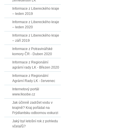
zemědělství LK
Informace z Libereckého kraje
– leden 2019
Informace z Libereckého kraje
– leden 2020
Informace z Libereckého kraje
– září 2019
Informace z Potravinářské
komory ČR - Duben 2020
Informace z Regionální
agrární rady LK - Březen 2020
Informace z Regionální
Agrární Rady LK - červenec
Internetový portál
www.lksobe.cz
Jak účinně zadržet vodu v
krajině? Kraj pořádal na
Frýdlantsku odbornou exkurzi
Jaký byl letošní rok z pohledu
včelařů?