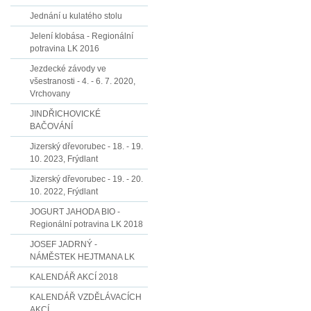
Jednání u kulatého stolu
Jelení klobása - Regionální
potravina LK 2016
Jezdecké závody ve
všestranosti - 4. - 6. 7. 2020,
Vrchovany
JINDŘICHOVICKÉ
BAČOVÁNÍ
Jizerský dřevorubec - 18. - 19.
10. 2023, Frýdlant
Jizerský dřevorubec - 19. - 20.
10. 2022, Frýdlant
JOGURT JAHODA BIO -
Regionální potravina LK 2018
JOSEF JADRNÝ -
NÁMĚSTEK HEJTMANA LK
KALENDÁŘ AKCÍ 2018
KALENDÁŘ VZDĚLÁVACÍCH
AKCÍ