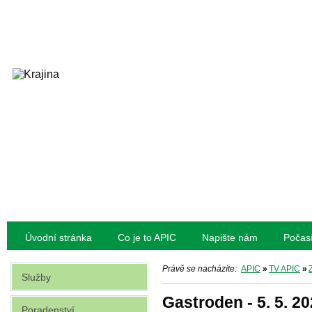
Úvodní stránka
Co je to APIC
Napište nám
Počas
Právě se nacházíte:
APIC
»
TV APIC
»
Služby
Gastroden - 5. 5. 20
Poradenství