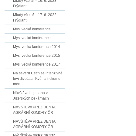
Mladý včelař – 16. 6. 2023,
Frýdlant
Mladý včelař – 17. 6. 2022,
Frýdlant
Myslivecká konference
Myslivecká konference
Myslivecká konference 2014
Myslivecká konference 2015
Myslivecká konference 2017
Na severu Čech se intenzivně
loví divočáci. Kvůli africkému
moru
Návštěva hejtmana v
Jizerských pekárnách
NÁVŠTĚVA PREZIDENTA
AGRÁRNÍ KOMORY ČR
NÁVŠTĚVA PREZIDENTA
AGRÁRNÍ KOMORY ČR
NÁVŠTĚVA PREZIDENTA