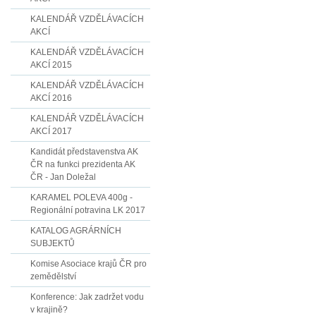
KALENDÁŘ VZDĚLÁVACÍCH
AKCÍ
KALENDÁŘ VZDĚLÁVACÍCH
AKCÍ 2015
KALENDÁŘ VZDĚLÁVACÍCH
AKCÍ 2016
KALENDÁŘ VZDĚLÁVACÍCH
AKCÍ 2017
Kandidát představenstva AK
ČR na funkci prezidenta AK
ČR - Jan Doležal
KARAMEL POLEVA 400g -
Regionální potravina LK 2017
KATALOG AGRÁRNÍCH
SUBJEKTŮ
Komise Asociace krajů ČR pro
zemědělství
Konference: Jak zadržet vodu
v krajině?