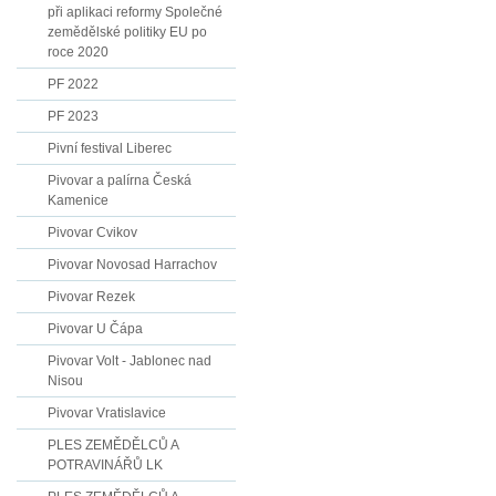
při aplikaci reformy Společné
zemědělské politiky EU po
roce 2020
PF 2022
PF 2023
Pivní festival Liberec
Pivovar a palírna Česká
Kamenice
Pivovar Cvikov
Pivovar Novosad Harrachov
Pivovar Rezek
Pivovar U Čápa
Pivovar Volt - Jablonec nad
Nisou
Pivovar Vratislavice
PLES ZEMĚDĚLCŮ A
POTRAVINÁŘŮ LK