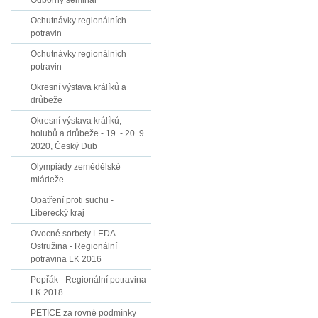
Odborný seminář
Ochutnávky regionálních
potravin
Ochutnávky regionálních
potravin
Okresní výstava králíků a
drůbeže
Okresní výstava králíků,
holubů a drůbeže - 19. - 20. 9.
2020, Český Dub
Olympiády zemědělské
mládeže
Opatření proti suchu -
Liberecký kraj
Ovocné sorbety LEDA -
Ostružina - Regionální
potravina LK 2016
Pepřák - Regionální potravina
LK 2018
PETICE za rovné podmínky