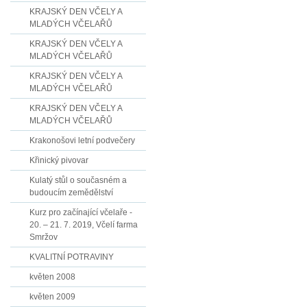
KRAJSKÝ DEN VČELY A
MLADÝCH VČELAŘŮ
KRAJSKÝ DEN VČELY A
MLADÝCH VČELAŘŮ
KRAJSKÝ DEN VČELY A
MLADÝCH VČELAŘŮ
KRAJSKÝ DEN VČELY A
MLADÝCH VČELAŘŮ
Krakonošovi letní podvečery
Křinický pivovar
Kulatý stůl o současném a
budoucím zemědělství
Kurz pro začínající včelaře -
20. – 21. 7. 2019, Včelí farma
Smržov
KVALITNÍ POTRAVINY
květen 2008
květen 2009