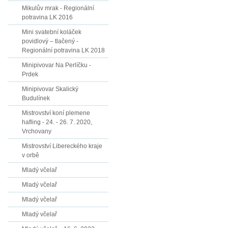
Mikulův mrak - Regionální
potravina LK 2016
Mini svatební koláček
povidlový – tlačený -
Regionální potravina LK 2018
Minipivovar Na Perlíčku -
Prdek
Minipivovar Skalický
Budulínek
Mistrovství koní plemene
hafling - 24. - 26. 7. 2020,
Vrchovany
Mistrovství Libereckého kraje
v orbě
Mladý včelař
Mladý včelař
Mladý včelař
Mladý včelař