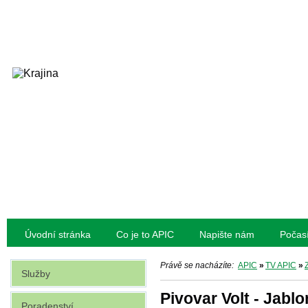
Úvodní stránka
Co je to APIC
Napište nám
Počas
Právě se nacházíte:
APIC
»
TV APIC
»
Služby
Pivovar Volt - Jabl
Poradenství