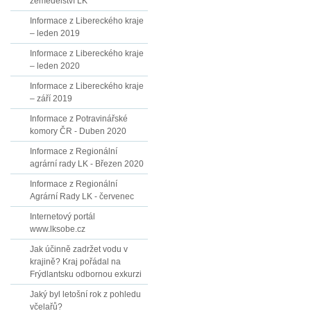
zemědělství LK
Informace z Libereckého kraje
– leden 2019
Informace z Libereckého kraje
– leden 2020
Informace z Libereckého kraje
– září 2019
Informace z Potravinářské
komory ČR - Duben 2020
Informace z Regionální
agrární rady LK - Březen 2020
Informace z Regionální
Agrární Rady LK - červenec
Internetový portál
www.lksobe.cz
Jak účinně zadržet vodu v
krajině? Kraj pořádal na
Frýdlantsku odbornou exkurzi
Jaký byl letošní rok z pohledu
včelařů?