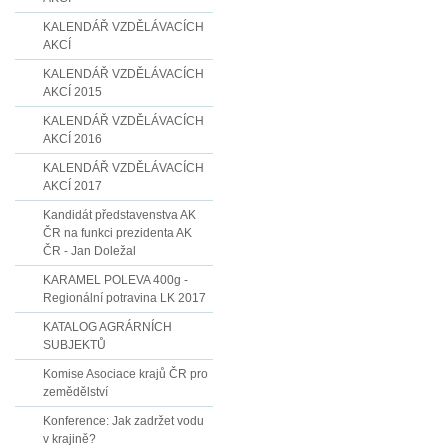
KALENDÁŘ VZDĚLÁVACÍCH
AKCÍ
KALENDÁŘ VZDĚLÁVACÍCH
AKCÍ 2015
KALENDÁŘ VZDĚLÁVACÍCH
AKCÍ 2016
KALENDÁŘ VZDĚLÁVACÍCH
AKCÍ 2017
Kandidát představenstva AK
ČR na funkci prezidenta AK
ČR - Jan Doležal
KARAMEL POLEVA 400g -
Regionální potravina LK 2017
KATALOG AGRÁRNÍCH
SUBJEKTŮ
Komise Asociace krajů ČR pro
zemědělství
Konference: Jak zadržet vodu
v krajině?