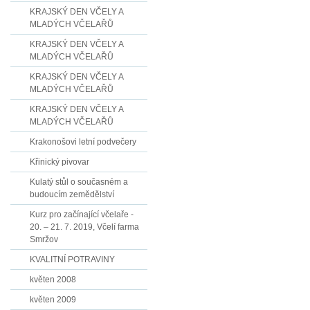
KRAJSKÝ DEN VČELY A
MLADÝCH VČELAŘŮ
KRAJSKÝ DEN VČELY A
MLADÝCH VČELAŘŮ
KRAJSKÝ DEN VČELY A
MLADÝCH VČELAŘŮ
KRAJSKÝ DEN VČELY A
MLADÝCH VČELAŘŮ
Krakonošovi letní podvečery
Křinický pivovar
Kulatý stůl o současném a
budoucím zemědělství
Kurz pro začínající včelaře -
20. – 21. 7. 2019, Včelí farma
Smržov
KVALITNÍ POTRAVINY
květen 2008
květen 2009