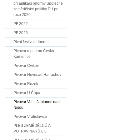
při aplikaci reformy Společné
zemědělské politiky EU po
roce 2020
PF 2022
PF 2023
Pivní festival Liberec
Pivovar a palírna Česká
Kamenice
Pivovar Cvikov
Pivovar Novosad Harrachov
Pivovar Rezek
Pivovar U Čápa
Pivovar Volt - Jablonec nad
Nisou
Pivovar Vratislavice
PLES ZEMĚDĚLCŮ A
POTRAVINÁŘŮ LK