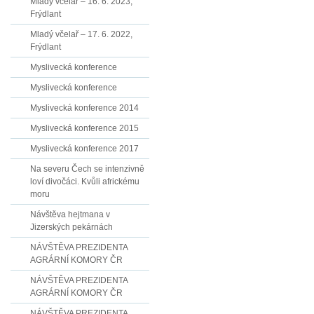
Mladý včelař – 16. 6. 2023,
Frýdlant
Mladý včelař – 17. 6. 2022,
Frýdlant
Myslivecká konference
Myslivecká konference
Myslivecká konference 2014
Myslivecká konference 2015
Myslivecká konference 2017
Na severu Čech se intenzivně
loví divočáci. Kvůli africkému
moru
Návštěva hejtmana v
Jizerských pekárnách
NÁVŠTĚVA PREZIDENTA
AGRÁRNÍ KOMORY ČR
NÁVŠTĚVA PREZIDENTA
AGRÁRNÍ KOMORY ČR
NÁVŠTĚVA PREZIDENTA