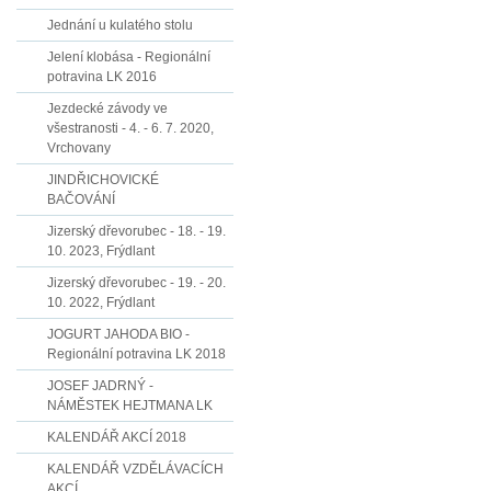
Jednání u kulatého stolu
Jelení klobása - Regionální
potravina LK 2016
Jezdecké závody ve
všestranosti - 4. - 6. 7. 2020,
Vrchovany
JINDŘICHOVICKÉ
BAČOVÁNÍ
Jizerský dřevorubec - 18. - 19.
10. 2023, Frýdlant
Jizerský dřevorubec - 19. - 20.
10. 2022, Frýdlant
JOGURT JAHODA BIO -
Regionální potravina LK 2018
JOSEF JADRNÝ -
NÁMĚSTEK HEJTMANA LK
KALENDÁŘ AKCÍ 2018
KALENDÁŘ VZDĚLÁVACÍCH
AKCÍ