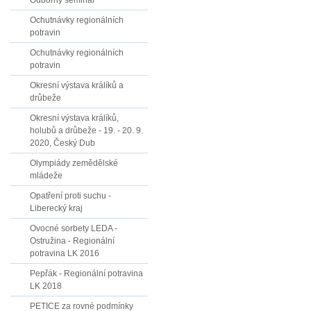
Odborný seminář
Ochutnávky regionálních
potravin
Ochutnávky regionálních
potravin
Okresní výstava králíků a
drůbeže
Okresní výstava králíků,
holubů a drůbeže - 19. - 20. 9.
2020, Český Dub
Olympiády zemědělské
mládeže
Opatření proti suchu -
Liberecký kraj
Ovocné sorbety LEDA -
Ostružina - Regionální
potravina LK 2016
Pepřák - Regionální potravina
LK 2018
PETICE za rovné podmínky