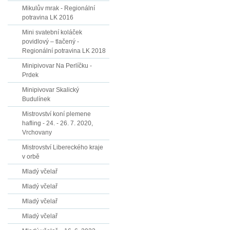
Mikulův mrak - Regionální
potravina LK 2016
Mini svatební koláček
povidlový – tlačený -
Regionální potravina LK 2018
Minipivovar Na Perlíčku -
Prdek
Minipivovar Skalický
Budulínek
Mistrovství koní plemene
hafling - 24. - 26. 7. 2020,
Vrchovany
Mistrovství Libereckého kraje
v orbě
Mladý včelař
Mladý včelař
Mladý včelař
Mladý včelař