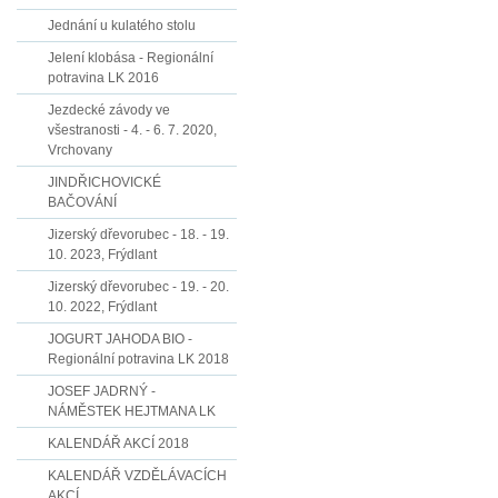
Jednání u kulatého stolu
Jelení klobása - Regionální
potravina LK 2016
Jezdecké závody ve
všestranosti - 4. - 6. 7. 2020,
Vrchovany
JINDŘICHOVICKÉ
BAČOVÁNÍ
Jizerský dřevorubec - 18. - 19.
10. 2023, Frýdlant
Jizerský dřevorubec - 19. - 20.
10. 2022, Frýdlant
JOGURT JAHODA BIO -
Regionální potravina LK 2018
JOSEF JADRNÝ -
NÁMĚSTEK HEJTMANA LK
KALENDÁŘ AKCÍ 2018
KALENDÁŘ VZDĚLÁVACÍCH
AKCÍ