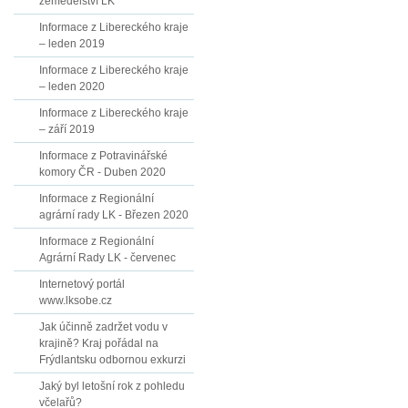
zemědělství LK
Informace z Libereckého kraje
– leden 2019
Informace z Libereckého kraje
– leden 2020
Informace z Libereckého kraje
– září 2019
Informace z Potravinářské
komory ČR - Duben 2020
Informace z Regionální
agrární rady LK - Březen 2020
Informace z Regionální
Agrární Rady LK - červenec
Internetový portál
www.lksobe.cz
Jak účinně zadržet vodu v
krajině? Kraj pořádal na
Frýdlantsku odbornou exkurzi
Jaký byl letošní rok z pohledu
včelařů?