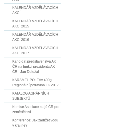
KALENDÁŘ VZDĚLÁVACÍCH
AKCÍ
KALENDÁŘ VZDĚLÁVACÍCH
AKCÍ 2015
KALENDÁŘ VZDĚLÁVACÍCH
AKCÍ 2016
KALENDÁŘ VZDĚLÁVACÍCH
AKCÍ 2017
Kandidát představenstva AK
ČR na funkci prezidenta AK
ČR - Jan Doležal
KARAMEL POLEVA 400g -
Regionální potravina LK 2017
KATALOG AGRÁRNÍCH
SUBJEKTŮ
Komise Asociace krajů ČR pro
zemědělství
Konference: Jak zadržet vodu
v krajině?