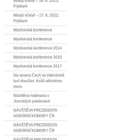
Mladý včelař – 16. 6. 2023,
Frýdlant
Mladý včelař – 17. 6. 2022,
Frýdlant
Myslivecká konference
Myslivecká konference
Myslivecká konference 2014
Myslivecká konference 2015
Myslivecká konference 2017
Na severu Čech se intenzivně
loví divočáci. Kvůli africkému
moru
Návštěva hejtmana v
Jizerských pekárnách
NÁVŠTĚVA PREZIDENTA
AGRÁRNÍ KOMORY ČR
NÁVŠTĚVA PREZIDENTA
AGRÁRNÍ KOMORY ČR
NÁVŠTĚVA PREZIDENTA