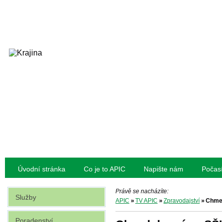
Úvodní stránka
Co je to APIC
Napište nám
Počas
Právě se nacházíte:
Služby
APIC
»
TV APIC
»
Zpravodajství
»
Chmel
Poradenství