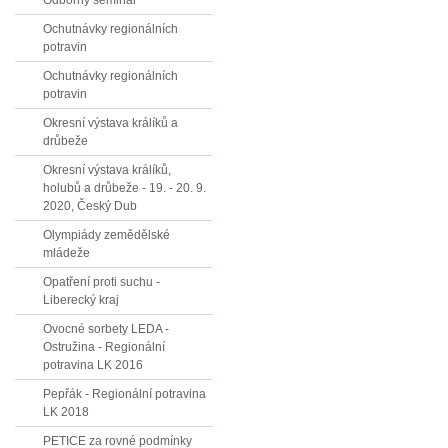
Odborný seminář
Ochutnávky regionálních
potravin
Ochutnávky regionálních
potravin
Okresní výstava králíků a
drůbeže
Okresní výstava králíků,
holubů a drůbeže - 19. - 20. 9.
2020, Český Dub
Olympiády zemědělské
mládeže
Opatření proti suchu -
Liberecký kraj
Ovocné sorbety LEDA -
Ostružina - Regionální
potravina LK 2016
Pepřák - Regionální potravina
LK 2018
PETICE za rovné podmínky