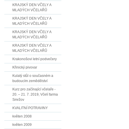
KRAJSKÝ DEN VČELY A
MLADÝCH VČELAŘŮ
KRAJSKÝ DEN VČELY A
MLADÝCH VČELAŘŮ
KRAJSKÝ DEN VČELY A
MLADÝCH VČELAŘŮ
KRAJSKÝ DEN VČELY A
MLADÝCH VČELAŘŮ
Krakonošovi letní podvečery
Křinický pivovar
Kulatý stůl o současném a
budoucím zemědělství
Kurz pro začínající včelaře -
20. – 21. 7. 2019, Včelí farma
Smržov
KVALITNÍ POTRAVINY
květen 2008
květen 2009