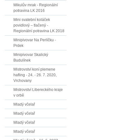
Mikulův mrak - Regionální
potravina LK 2016
Mini svatební koláček
povidlový – tlačený -
Regionální potravina LK 2018
Minipivovar Na Perlíčku -
Prdek
Minipivovar Skalický
Budulínek
Mistrovství koní plemene
hafling - 24. - 26. 7. 2020,
Vrchovany
Mistrovství Libereckého kraje
v orbě
Mladý včelař
Mladý včelař
Mladý včelař
Mladý včelař