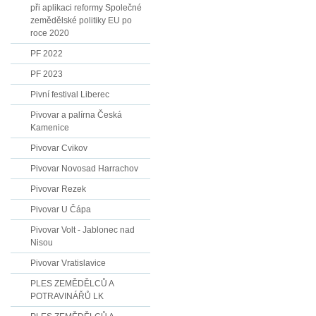
při aplikaci reformy Společné
zemědělské politiky EU po
roce 2020
PF 2022
PF 2023
Pivní festival Liberec
Pivovar a palírna Česká
Kamenice
Pivovar Cvikov
Pivovar Novosad Harrachov
Pivovar Rezek
Pivovar U Čápa
Pivovar Volt - Jablonec nad
Nisou
Pivovar Vratislavice
PLES ZEMĚDĚLCŮ A
POTRAVINÁŘŮ LK