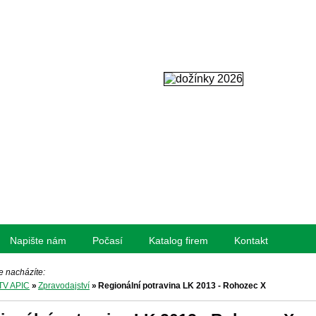
Napište nám
Počasí
Katalog firem
Kontakt
e nacházíte:
TV APIC
»
Zpravodajství
»
Regionální potravina LK 2013 - Rohozec X