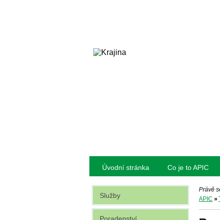
Úvodní stránka
Co je to APIC
Právě s
Služby
APIC
»
Poradenství