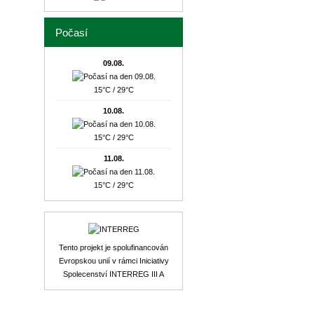
Počasí
09.08.
15°C / 29°C
10.08.
15°C / 29°C
11.08.
15°C / 29°C
Tento projekt je spolufinancován
Evropskou unií v rámci Iniciativy
Spolecenství INTERREG III A