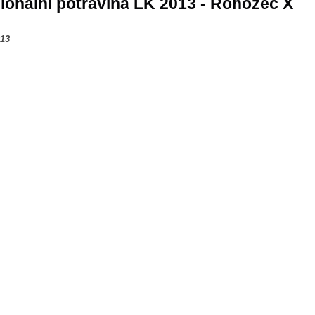
ionální potravina LK 2013 - Rohozec X
013