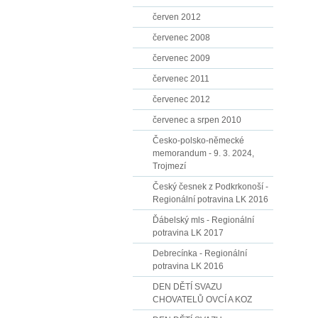
červen 2012
červenec 2008
červenec 2009
červenec 2011
červenec 2012
červenec a srpen 2010
Česko-polsko-německé
memorandum - 9. 3. 2024,
Trojmezí
Český česnek z Podkrkonoší -
Regionální potravina LK 2016
Ďábelský mls - Regionální
potravina LK 2017
Debrecínka - Regionální
potravina LK 2016
DEN DĚTÍ SVAZU
CHOVATELŮ OVCÍ A KOZ