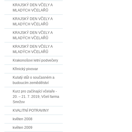
KRAJSKÝ DEN VČELY A
MLADÝCH VČELAŘŮ
KRAJSKÝ DEN VČELY A
MLADÝCH VČELAŘŮ
KRAJSKÝ DEN VČELY A
MLADÝCH VČELAŘŮ
KRAJSKÝ DEN VČELY A
MLADÝCH VČELAŘŮ
Krakonošovi letní podvečery
Křinický pivovar
Kulatý stůl o současném a
budoucím zemědělství
Kurz pro začínající včelaře -
20. – 21. 7. 2019, Včelí farma
Smržov
KVALITNÍ POTRAVINY
květen 2008
květen 2009