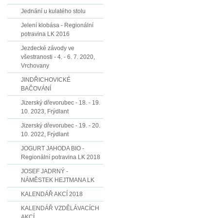
Jednání u kulatého stolu
Jelení klobása - Regionální
potravina LK 2016
Jezdecké závody ve
všestranosti - 4. - 6. 7. 2020,
Vrchovany
JINDŘICHOVICKÉ
BAČOVÁNÍ
Jizerský dřevorubec - 18. - 19.
10. 2023, Frýdlant
Jizerský dřevorubec - 19. - 20.
10. 2022, Frýdlant
JOGURT JAHODA BIO -
Regionální potravina LK 2018
JOSEF JADRNÝ -
NÁMĚSTEK HEJTMANA LK
KALENDÁŘ AKCÍ 2018
KALENDÁŘ VZDĚLÁVACÍCH
AKCÍ