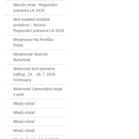
Mikulův mrak - Regionální
potravina LK 2016
Mini svatební koláček
povidlový – tlačený -
Regionální potravina LK 2018
Minipivovar Na Perlíčku -
Prdek
Minipivovar Skalický
Budulínek
Mistrovství koní plemene
hafling - 24. - 26. 7. 2020,
Vrchovany
Mistrovství Libereckého kraje
v orbě
Mladý včelař
Mladý včelař
Mladý včelař
Mladý včelař