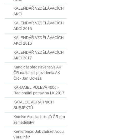
KALENDÁŘ VZDĚLÁVACÍCH
AKCÍ
KALENDÁŘ VZDĚLÁVACÍCH
AKCÍ 2015
KALENDÁŘ VZDĚLÁVACÍCH
AKCÍ 2016
KALENDÁŘ VZDĚLÁVACÍCH
AKCÍ 2017
Kandidát představenstva AK
ČR na funkci prezidenta AK
ČR - Jan Doležal
KARAMEL POLEVA 400g -
Regionální potravina LK 2017
KATALOG AGRÁRNÍCH
SUBJEKTŮ
Komise Asociace krajů ČR pro
zemědělství
Konference: Jak zadržet vodu
v krajině?