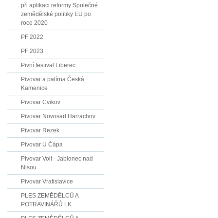
při aplikaci reformy Společné
zemědělské politiky EU po
roce 2020
PF 2022
PF 2023
Pivní festival Liberec
Pivovar a palírna Česká
Kamenice
Pivovar Cvikov
Pivovar Novosad Harrachov
Pivovar Rezek
Pivovar U Čápa
Pivovar Volt - Jablonec nad
Nisou
Pivovar Vratislavice
PLES ZEMĚDĚLCŮ A
POTRAVINÁŘŮ LK