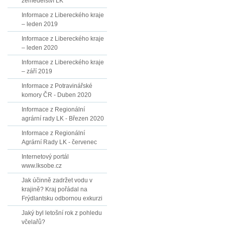
zemědělství LK
Informace z Libereckého kraje
– leden 2019
Informace z Libereckého kraje
– leden 2020
Informace z Libereckého kraje
– září 2019
Informace z Potravinářské
komory ČR - Duben 2020
Informace z Regionální
agrární rady LK - Březen 2020
Informace z Regionální
Agrární Rady LK - červenec
Internetový portál
www.lksobe.cz
Jak účinně zadržet vodu v
krajině? Kraj pořádal na
Frýdlantsku odbornou exkurzi
Jaký byl letošní rok z pohledu
včelařů?