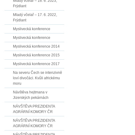
Mladý včelař – 16. 6. 2023,
Frýdlant
Mladý včelař – 17. 6. 2022,
Frýdlant
Myslivecká konference
Myslivecká konference
Myslivecká konference 2014
Myslivecká konference 2015
Myslivecká konference 2017
Na severu Čech se intenzivně
loví divočáci. Kvůli africkému
moru
Návštěva hejtmana v
Jizerských pekárnách
NÁVŠTĚVA PREZIDENTA
AGRÁRNÍ KOMORY ČR
NÁVŠTĚVA PREZIDENTA
AGRÁRNÍ KOMORY ČR
NÁVŠTĚVA PREZIDENTA