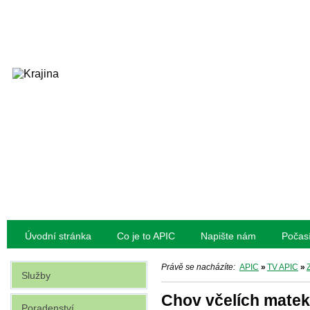
Úvodní stránka
Co je to APIC
Napište nám
Počas
Právě se nacházíte:
APIC
»
TV APIC
»
Služby
Chov včelích matek
Poradenství