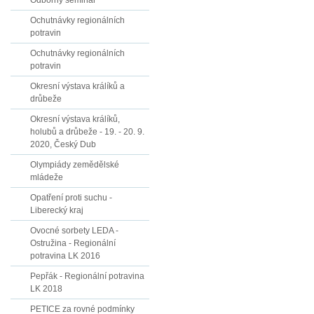
Odborný seminář
Ochutnávky regionálních
potravin
Ochutnávky regionálních
potravin
Okresní výstava králíků a
drůbeže
Okresní výstava králíků,
holubů a drůbeže - 19. - 20. 9.
2020, Český Dub
Olympiády zemědělské
mládeže
Opatření proti suchu -
Liberecký kraj
Ovocné sorbety LEDA -
Ostružina - Regionální
potravina LK 2016
Pepřák - Regionální potravina
LK 2018
PETICE za rovné podmínky