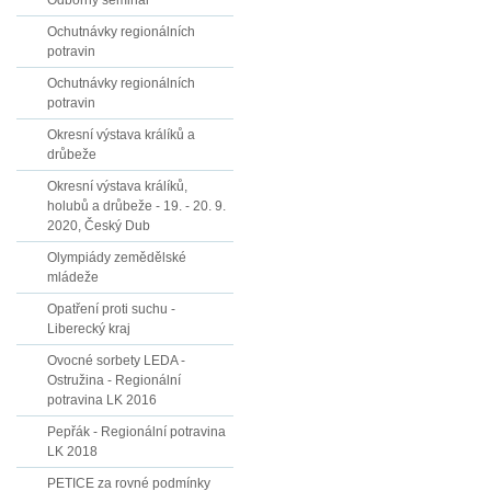
Odborný seminář
Ochutnávky regionálních
potravin
Ochutnávky regionálních
potravin
Okresní výstava králíků a
drůbeže
Okresní výstava králíků,
holubů a drůbeže - 19. - 20. 9.
2020, Český Dub
Olympiády zemědělské
mládeže
Opatření proti suchu -
Liberecký kraj
Ovocné sorbety LEDA -
Ostružina - Regionální
potravina LK 2016
Pepřák - Regionální potravina
LK 2018
PETICE za rovné podmínky