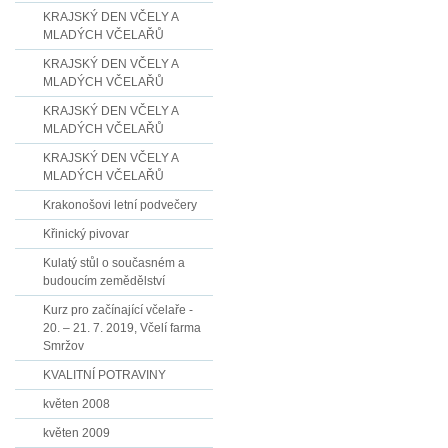
KRAJSKÝ DEN VČELY A
MLADÝCH VČELAŘŮ
KRAJSKÝ DEN VČELY A
MLADÝCH VČELAŘŮ
KRAJSKÝ DEN VČELY A
MLADÝCH VČELAŘŮ
KRAJSKÝ DEN VČELY A
MLADÝCH VČELAŘŮ
Krakonošovi letní podvečery
Křinický pivovar
Kulatý stůl o současném a
budoucím zemědělství
Kurz pro začínající včelaře -
20. – 21. 7. 2019, Včelí farma
Smržov
KVALITNÍ POTRAVINY
květen 2008
květen 2009