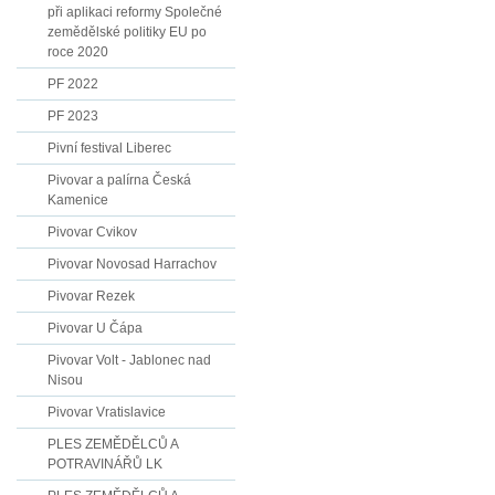
při aplikaci reformy Společné
zemědělské politiky EU po
roce 2020
PF 2022
PF 2023
Pivní festival Liberec
Pivovar a palírna Česká
Kamenice
Pivovar Cvikov
Pivovar Novosad Harrachov
Pivovar Rezek
Pivovar U Čápa
Pivovar Volt - Jablonec nad
Nisou
Pivovar Vratislavice
PLES ZEMĚDĚLCŮ A
POTRAVINÁŘŮ LK