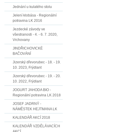
Jednání u kulatého stolu
Jelení klobása - Regionální
potravina LK 2016
Jezdecké závody ve
všestranosti - 4. - 6. 7. 2020,
Vrchovany
JINDŘICHOVICKÉ
BAČOVÁNÍ
Jizerský dřevorubec - 18. - 19.
10. 2023, Frýdlant
Jizerský dřevorubec - 19. - 20.
10. 2022, Frýdlant
JOGURT JAHODA BIO -
Regionální potravina LK 2018
JOSEF JADRNÝ -
NÁMĚSTEK HEJTMANA LK
KALENDÁŘ AKCÍ 2018
KALENDÁŘ VZDĚLÁVACÍCH
AKCÍ