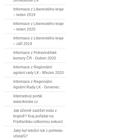
zemědělství LK
Informace z Libereckého kraje
– leden 2019
Informace z Libereckého kraje
– leden 2020
Informace z Libereckého kraje
– září 2019
Informace z Potravinářské
komory ČR - Duben 2020
Informace z Regionální
agrární rady LK - Březen 2020
Informace z Regionální
Agrární Rady LK - červenec
Internetový portál
www.lksobe.cz
Jak účinně zadržet vodu v
krajině? Kraj pořádal na
Frýdlantsku odbornou exkurzi
Jaký byl letošní rok z pohledu
včelařů?