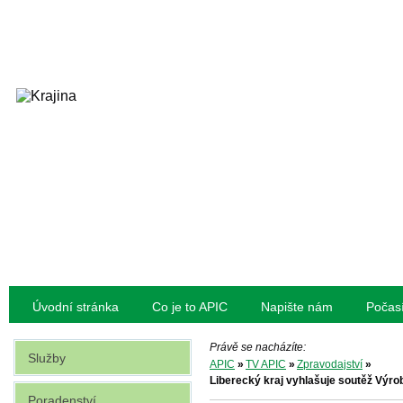
Úvodní stránka
Co je to APIC
Napište nám
Počas
Právě se nacházíte:
Služby
APIC
»
TV APIC
»
Zpravodajství
»
Liberecký kraj vyhlašuje soutěž Výro
Poradenství