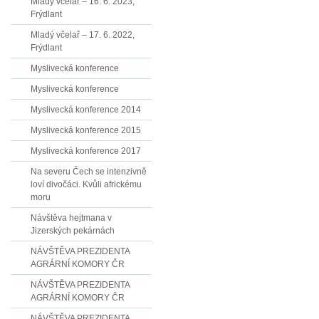
Mladý včelař – 16. 6. 2023,
Frýdlant
Mladý včelař – 17. 6. 2022,
Frýdlant
Myslivecká konference
Myslivecká konference
Myslivecká konference 2014
Myslivecká konference 2015
Myslivecká konference 2017
Na severu Čech se intenzivně
loví divočáci. Kvůli africkému
moru
Návštěva hejtmana v
Jizerských pekárnách
NÁVŠTĚVA PREZIDENTA
AGRÁRNÍ KOMORY ČR
NÁVŠTĚVA PREZIDENTA
AGRÁRNÍ KOMORY ČR
NÁVŠTĚVA PREZIDENTA