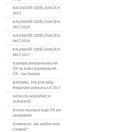
KALENDÁŘ VZDĚLÁVACÍCH
AKCÍ
KALENDÁŘ VZDĚLÁVACÍCH
AKCÍ 2015
KALENDÁŘ VZDĚLÁVACÍCH
AKCÍ 2016
KALENDÁŘ VZDĚLÁVACÍCH
AKCÍ 2017
Kandidát představenstva AK
ČR na funkci prezidenta AK
ČR - Jan Doležal
KARAMEL POLEVA 400g -
Regionální potravina LK 2017
KATALOG AGRÁRNÍCH
SUBJEKTŮ
Komise Asociace krajů ČR pro
zemědělství
Konference: Jak zadržet vodu
v krajině?