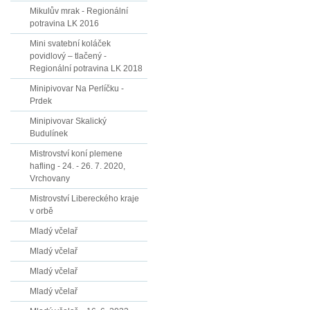
Mikulův mrak - Regionální
potravina LK 2016
Mini svatební koláček
povidlový – tlačený -
Regionální potravina LK 2018
Minipivovar Na Perlíčku -
Prdek
Minipivovar Skalický
Budulínek
Mistrovství koní plemene
hafling - 24. - 26. 7. 2020,
Vrchovany
Mistrovství Libereckého kraje
v orbě
Mladý včelař
Mladý včelař
Mladý včelař
Mladý včelař