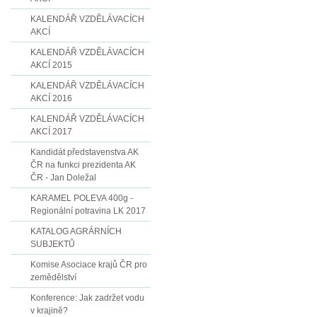
KALENDÁŘ VZDĚLÁVACÍCH
AKCÍ
KALENDÁŘ VZDĚLÁVACÍCH
AKCÍ 2015
KALENDÁŘ VZDĚLÁVACÍCH
AKCÍ 2016
KALENDÁŘ VZDĚLÁVACÍCH
AKCÍ 2017
Kandidát představenstva AK
ČR na funkci prezidenta AK
ČR - Jan Doležal
KARAMEL POLEVA 400g -
Regionální potravina LK 2017
KATALOG AGRÁRNÍCH
SUBJEKTŮ
Komise Asociace krajů ČR pro
zemědělství
Konference: Jak zadržet vodu
v krajině?