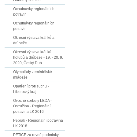
Odborný seminář
Ochutnávky regionálních
potravin
Ochutnávky regionálních
potravin
Okresní výstava králíků a
drůbeže
Okresní výstava králíků,
holubů a drůbeže - 19. - 20. 9.
2020, Český Dub
Olympiády zemědělské
mládeže
Opatření proti suchu -
Liberecký kraj
Ovocné sorbety LEDA -
Ostružina - Regionální
potravina LK 2016
Pepřák - Regionální potravina
LK 2018
PETICE za rovné podmínky