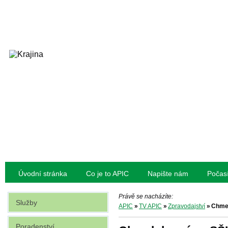
Úvodní stránka
Co je to APIC
Napište nám
Počas
Právě se nacházíte:
Služby
APIC
»
TV APIC
»
Zpravodajství
»
Chmel
Poradenství