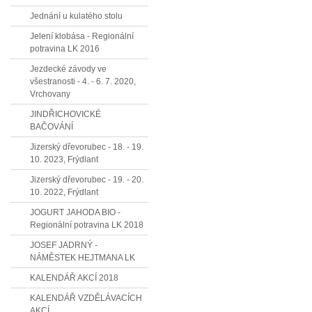
Jednání u kulatého stolu
Jelení klobása - Regionální
potravina LK 2016
Jezdecké závody ve
všestranosti - 4. - 6. 7. 2020,
Vrchovany
JINDŘICHOVICKÉ
BAČOVÁNÍ
Jizerský dřevorubec - 18. - 19.
10. 2023, Frýdlant
Jizerský dřevorubec - 19. - 20.
10. 2022, Frýdlant
JOGURT JAHODA BIO -
Regionální potravina LK 2018
JOSEF JADRNÝ -
NÁMĚSTEK HEJTMANA LK
KALENDÁŘ AKCÍ 2018
KALENDÁŘ VZDĚLÁVACÍCH
AKCÍ