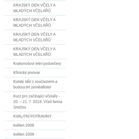
KRAJSKÝ DEN VČELY A
MLADÝCH VČELAŘŮ
KRAJSKÝ DEN VČELY A
MLADÝCH VČELAŘŮ
KRAJSKÝ DEN VČELY A
MLADÝCH VČELAŘŮ
KRAJSKÝ DEN VČELY A
MLADÝCH VČELAŘŮ
Krakonošovi letní podvečery
Křinický pivovar
Kulatý stůl o současném a
budoucím zemědělství
Kurz pro začínající včelaře -
20. – 21. 7. 2019, Včelí farma
Smržov
KVALITNÍ POTRAVINY
květen 2008
květen 2009