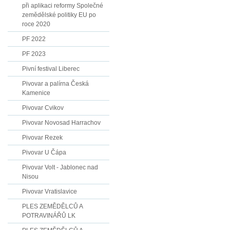
při aplikaci reformy Společné
zemědělské politiky EU po
roce 2020
PF 2022
PF 2023
Pivní festival Liberec
Pivovar a palírna Česká
Kamenice
Pivovar Cvikov
Pivovar Novosad Harrachov
Pivovar Rezek
Pivovar U Čápa
Pivovar Volt - Jablonec nad
Nisou
Pivovar Vratislavice
PLES ZEMĚDĚLCŮ A
POTRAVINÁŘŮ LK