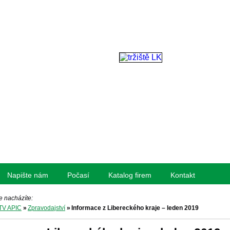
Napište nám
Počasí
Katalog firem
Kontakt
e nacházíte:
TV APIC
»
Zpravodajství
»
Informace z Libereckého kraje – leden 2019