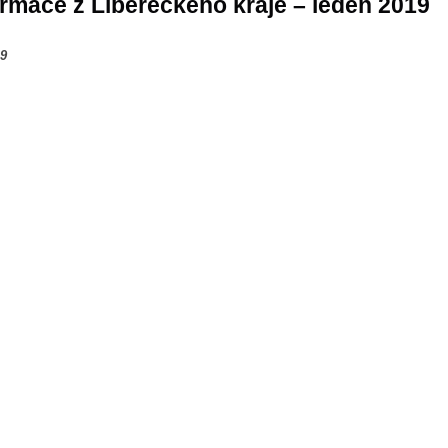
ormace z Libereckého kraje – leden 2019
19