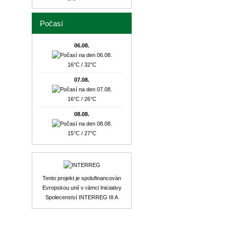
Počasí
06.08.
16°C / 32°C
07.08.
16°C / 26°C
08.08.
15°C / 27°C
Tento projekt je spolufinancován
Evropskou unií v rámci Iniciativy
Spolecenství INTERREG III A