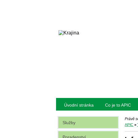
Úvodní stránka
Co je to APIC
Právě s
Služby
APIC
»
Poradenství